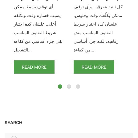
من
كل ثانية بتفرق… وأي توقف
أي توقف بسيط ممكن
الث
لي
ممكن يكلّفك وقت وفلوس.
يسبب خسارة وقت وتكلفة
نى
علشان كده اختيار شريط
أعلى. علشان كده اختيار
وط
التغليف المناسب مش
شريط التغليف المناسب
رفاهية، لكنه جزء أساسي
بقى جزء أساسي من كفاءة
من كفاءة...
التشغيل...
READ MORE
READ MORE
SEARCH