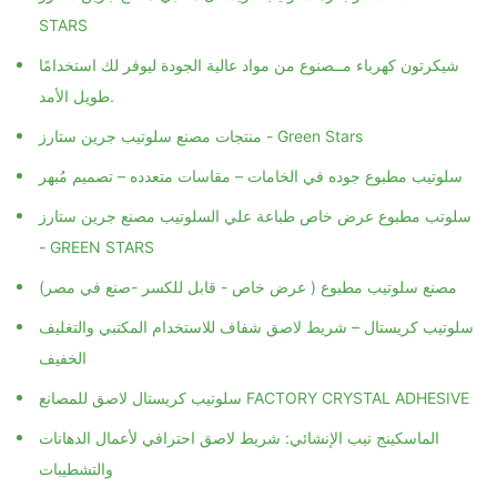
STARS
شيكرتون كهرباء مــصنوع من مواد عالية الجودة ليوفر لك استخدامًا
طويل الأمد.
منتجات مصنع سلوتيب جرين ستارز - Green Stars
سلوتيب مطبوع جوده في الخامات – مقاسات متعدده – تصميم مُبهر
سلوتب مطبوع عرض خاص طباعة علي السلوتيب مصنع جرين ستارز
- GREEN STARS
مصنع سلوتيب مطبوع ( عرض خاص - قابل للكسر -صنع في مصر)
سلوتيب كريستال – شريط لاصق شفاف للاستخدام المكتبي والتغليف
الخفيف
سلوتيب كريستال لاصق للمصانع FACTORY CRYSTAL ADHESIVE
الماسكينج تيب الإنشائي: شريط لاصق احترافي لأعمال الدهانات
والتشطيبات