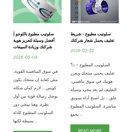
–
سلوتيب مطبوع – شريط
سلوتيب مطبوع باللوجو |
دة
تغليف يحمل شعار شركتك
أفضل وسيلة لتعزيز هوية
ات
شركتك وزيادة المبيعات
2026-02-22
2026-05-04
2
🏷️ السلوتيب المطبوع –
لسلوتيب عرض خاص –
في سوق المنافسة القوية،
في
تغليف يحمي منتجك ويعزز
نة
مش كفاية إن منتجك يكون
ال
هويتك في سوق تنافسي،
ان
كويس… لازم كمان شكله
الت
التغليف لم يعد مجرد وسيلة
رة
يوصل رسالة قوية من أول
غلق… بل أصبح أداة تسويق
يب
نظرة. وهنا بييجي دور
مباشرة. السلوتيب المطبوع
د
السلوتيب المطبوع كأداة
يجمع...
بسيطة لكنها...
READ MORE