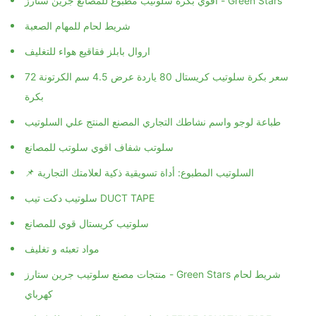
اقوي بكره سلوتيب مطبوع للمصانع جرين ستارز - Green Stars
شريط لحام للمهام الصعبة
اروال بابلز فقاقيع هواء للتغليف
سعر بكرة سلوتيب كريستال 80 ياردة عرض 4.5 سم الكرتونة 72
بكرة
طباعة لوجو واسم نشاطك التجاري المصنع المنتج علي السلوتيب
سلوتب شفاف اقوي سلوتب للمصانع
📌 السلوتيب المطبوع: أداة تسويقية ذكية لعلامتك التجارية
سلوتيب دكت تيب DUCT TAPE
سلوتيب كريستال قوي للمصانع
مواد تعبئه و تغليف
منتجات مصنع سلوتيب جرين ستارز - Green Stars شريط لحام
كهرباي