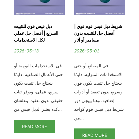
يط
شريط دبل فيس فوم قوي |
دبل فيس قوي للتثبيت
دب
وة
أفضل حل للتثبيت بدون
السريع | أفضل حل عملي
ا
ية
مسامير أو آثار
لكل الاستخدامات
2026-05-13
2026-05-03
2
لدبل فيس الشبكي –
في المصانع أو حتى
في الاستخدامات اليومية أو
تث
نة
الاستخدامات المنزلية، دايمًا
حتى الأعمال الصناعية، دايمًا
تي
بنحتاج حل تثبيت يكون قوي
بنحتاج حل تثبيت يكون
مع
وسريع بدون تعقيد أو أدوات
سريع، عملي، ويوفر ثبات
بر
إضافية. وهنا بييجي دور
حقيقي بدون تعقيد. وعلشان
من
شريط دبل فيس فوم كواحد
كده يعتبر الدبل فيس من...
من...
READ MORE
READ MORE