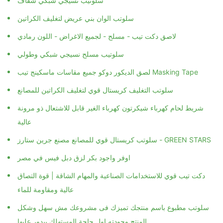
سلوتيب نسيجي شبكي شفاف
سلوتب الوان بني عريض لتغليف الكراتين
لاصق دكت تيب - مسلح - لجميع الاغراض - اللون رمادي
سلوتيب مسلح نسيجي شبكي وطولي
لصق الديكور دوكو جميع مقاسات ماسكينج تيب Masking Tape
سلوتب التغليف كريستال قوي لتغليف الكراتين للمصانع
شريط لحام كهرباء شيكرتون كهرباء الغير قابل للاشتعال ذو مرونة
عالية
سلوتب كريستال قوي للمصانع مصنع جرين ستارز - GREEN STARS
اوفر واجود بكر لزق دبل فيس في مصر
دكت تيب قوي للاستخدامات الصناعية والمهام الشاقة | قوة التصاق
عالية ومقاومة للماء
سلوتب مطبوع باسم منتجك تميزك فى مشروعك مش سهل وشكل