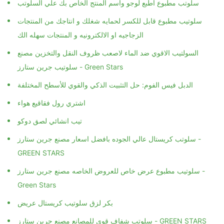
سلوتيب مطبوع قابل للكسر لحمايه شغلك و انتاجك من المنتجات
الزجاجيه او الالكترونيه و المنتجات سهله الك
السولتيب الاقوي ضد الماء لاصعب ظروف النقل والتخزين مصنع
سلوتيب جرين ستارز - Green Stars
الدبل فيس الفوم: حل التثبيت الذكي والقوي للأسطح المختلفة
اشتري رول فقاقيع هواء
تيب انشائي لصق دوكو
سلوتب كريستال عالي الجوده بافضل اسعار مصنع جرين ستارز -
GREEN STARS
سلوتيب مطبوع عرض خاص للعروض الخاصه مصنع جرين ستارز -
Green Stars
بكر لزق سلوتيب كريستال عريض
سلوتب شفاف قوي للمصانع مصنع جرين ستارز - GREEN STARS