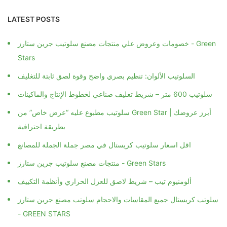
LATEST POSTS
خصومات وعروض علي منتجات مصنع سلوتيب جرين ستارز - Green
Stars
السلوتيب الألوان: تنظيم بصري واضح وقوة لصق ثابتة للتغليف
سلوتيب 600 متر – شريط تغليف صناعي لخطوط الإنتاج والماكينات
سلوتيب مطبوع عليه “عرض خاص” من Green Star | أبرز عروضك
بطريقة احترافية
اقل اسعار سلوتيب كريستال في مصر جملة الجملة للمصانع
منتجات مصنع سلوتيب جرين ستارز - Green Stars
ألومنيوم تيب – شريط لاصق للعزل الحراري وأنظمة التكييف
سلوتب كريستال جميع المقاسات والاحجام سلوتب مصنع جرين ستارز
- GREEN STARS