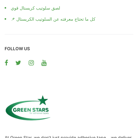
لصق سلوتيب كريستال قوي
📌 كل ما تحتاج معرفته عن السلوتيب الكريستال
FOLLOW US
At Green Star, we don’t just provide adhesive tape… we deliver