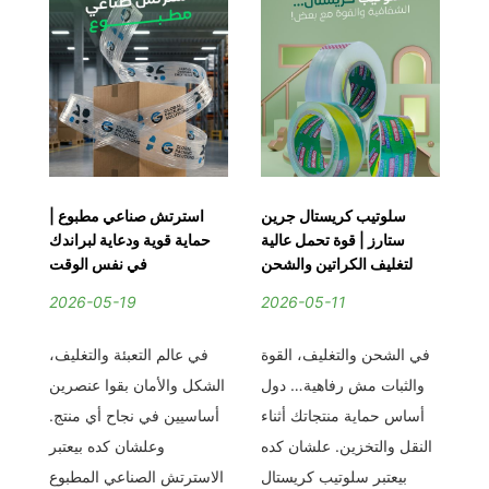
يق
سلوتيب كريستال جرين
استرتش صناعي مطبوع |
من
ستارز | قوة تحمل عالية
حماية قوية ودعاية لبراندك
يك
لتغليف الكراتين والشحن
في نفس الوقت
2026-05-19
2026-05-11
2
ام
في الشحن والتغليف، القوة
في عالم التعبئة والتغليف،
في
أي
والثبات مش رفاهية… دول
الشكل والأمان بقوا عنصرين
اخت
اد
أساس حماية منتجاتك أثناء
أساسيين في نجاح أي منتج.
بي
من
النقل والتخزين. علشان كده
وعلشان كده بيعتبر
كس
بيعتبر سلوتيب كريستال
الاسترتش الصناعي المطبوع
و