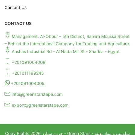
Contact Us
CONTACT US
Management: Al-Obour – 5th District, Samira Moussa Street
– Behind the International Company for Trading and Agriculture.
Anshas Industrial Rd - Al Nada Mill St - Sharkia - Egypt
+201091004008
+201011199245
+201091004008
info@greenstarstape.com
export@greenstarstape.com
جرين ستارز - Green Stars - سلوتيب و مواد تعبئة
2026
Copy Rights