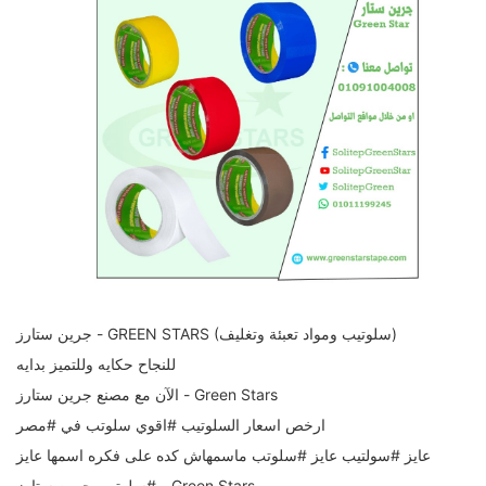
جرين ستارز - GREEN STARS (سلوتيب ومواد تعبئة وتغليف)
للنجاح حكايه وللتميز بدايه
الآن مع مصنع جرين ستارز - Green Stars
ارخص اسعار السلوتيب #اقوي سلوتب في #مصر
عايز #سولتيب عايز #سلوتب ماسمهاش كده على فكره اسمها عايز
#سلوتيب جرين ستارز - Green Stars