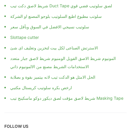
شريط لاصق دكت تيب Duct Tape لصق سلوتيب فضي قوي
سلوتب مطبوع اطبع السلوتيب بلوجو المصنع او الشركة
سلوتيب نسيجي الافضل في السوق وبأقل سعر
Slottape cutter
الاسترتش الصناعى لكل بيت لتخزين وتغليف اى شئ
المونيوم شريط الاصق الفويل الومنيوم شريط لاصق جبار متعدد
الاستخدامات الشريط مصنع من الالمونيوم ذاتي
الحل الامثل هو الدكت تيب لانه بيتميز بقوة و بصلابة
ارخص بكره سلوتيب كريستال مكتبي
شريط لاصق مؤقت لصق ديكور دوكو ماسكينج تيب Masking Tape
FOLLOW US