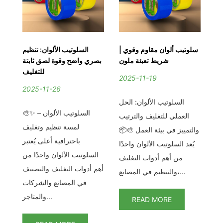
يز
سلوتيب ألوان مقاوم وقوي |
السلوتيب الألوان: تنظيم
سلو
ان
شريط تعبئة ملون
بصري واضح وقوة لصق ثابتة
دة
للتغليف
2025-11-19
2025-11-26
2
السلوتيب الألوان: الحل
ن؟
🎨✨ السلوتيب الألوان –
العملي للتغليف والترتيب
يط
لمسة تنظيم وتغليف
تن
والتمييز في بيئة العمل 🎨📦
ات
باحترافية أعلى يُعتبر
يُعد السلوتيب الألوان واحدًا
دد
السلوتيب الألوان واحدًا من
من أهم أدوات التغليف
تم
أهم أدوات التغليف والتصنيف
والتنظيم في المصانع،...
في المصانع والشركات
والمتاجر...
READ MORE