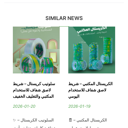
SIMILAR NEWS
صق
الكريستال المكتبي – شريط
سلوتيب كريستال – شريط
ية
لاصق شفاف للاستخدام
لاصق شفاف للاستخدام
ست
ية
اليومي
المكتبي والتغليف الخفيف
ية
2026-01-20
2026-01-19
2
🧾 الكريستال المكتبي –
✨ السلوتيب الكريستال –
ف
حد
شريط لاصق عملي
شفافية كاملة وتغليف أنيق
كل