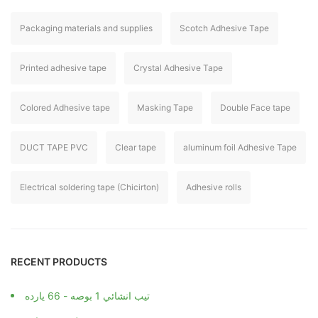
Packaging materials and supplies
Scotch Adhesive Tape
Printed adhesive tape
Crystal Adhesive Tape
Colored Adhesive tape
Masking Tape
Double Face tape
DUCT TAPE PVC
Clear tape
aluminum foil Adhesive Tape
Electrical soldering tape (Chicirton)
Adhesive rolls
RECENT PRODUCTS
تيب انشائي 1 بوصه - 66 يارده