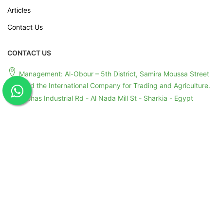
Articles
Contact Us
CONTACT US
Management: Al-Obour – 5th District, Samira Moussa Street
– Behind the International Company for Trading and Agriculture.
Anshas Industrial Rd - Al Nada Mill St - Sharkia - Egypt
+201091004008
+201011199245
+201091004008
info@greenstarstape.com
export@greenstarstape.com