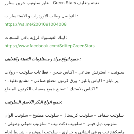
عايز سلوتيب جرين ستارز - Green Stars تعبئة وتغليف
للتواصل وطلب الاوردرات و الاستفسارات :
https://wa.me/2001091004008
لينك الفيسبوك لرؤيه باقي المنتجات :
https://www.facebook.com/SolitepGreenStars
جميع انواع مواد و مستلزمات التعبئة والتغليف :
سلوتيب - استرتش صناعي – اكياس شحن - قطاعات سلوتيب - رولات
اير بابلز - اكياس بابليز - ورق كرتون مضلع صناعي - مشمع تغليف -
اكياس بلاستيك " تصنيع جميع مقسات الكرتون المضلع "
جميع انواع البكر اللاصق السلوتيب:
سلوتيب شفاف – سلوتيب كريستال – سلوتيب مطبوع – سلوتيب الوان
سلوتيب دبل فيس – سلوتيب دكت تيب – سلوتيب شبكي وطولي -
ماسكينج تيب ورقي انشائي و حراري - سلوتيب المونيوم - شريط لحام