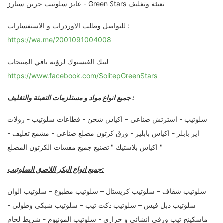
عايز سلوتيب جرين ستارز - Green Stars تعبئة وتغليف
للتواصل وطلب الاوردرات و الاستفسارات :
https://wa.me/2001091004008
لينك الفيسبوك لرؤيه باقي المنتجات :
https://www.facebook.com/SolitepGreenStars
جميع انواع مواد و مستلزمات التعبئة والتغليف :
سلوتيب - استرتش صناعي – اكياس شحن - قطاعات سلوتيب - رولات
اير بابلز - اكياس بابليز - ورق كرتون مضلع صناعي - مشمع تغليف -
اكياس بلاستيك " تصنيع جميع مقسات الكرتون المضلع "
جميع انواع البكر اللاصق السلوتيب:
سلوتيب شفاف – سلوتيب كريستال – سلوتيب مطبوع – سلوتيب الوان
سلوتيب دبل فيس – سلوتيب دكت تيب – سلوتيب شبكي وطولي -
ماسكينج تيب ورقي انشائي و حراري - سلوتيب المونيوم - شريط لحام