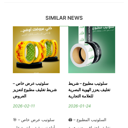
SIMILAR NEWS
 |
سلوتيب مطبوع – شريط
سلوتيب عرض خاص –
اه
تغليف يعزز الهوية البصرية
شريط تغليف مطبوع لتعزيز
ش
رة
للعلامة التجارية
العروض
2026-02-11
2026-01-24
2
يف
🖨️ السلوتيب المطبوع –
🎯 سلوتيب عرض خاص –
رض
تغليف احترافي يعزز هوية
أداة تسويقية مباشرة على
ت