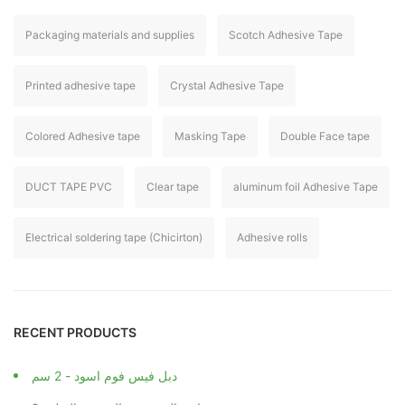
Packaging materials and supplies
Scotch Adhesive Tape
Printed adhesive tape
Crystal Adhesive Tape
Colored Adhesive tape
Masking Tape
Double Face tape
DUCT TAPE PVC
Clear tape
aluminum foil Adhesive Tape
Electrical soldering tape (Chicirton)
Adhesive rolls
RECENT PRODUCTS
دبل فيس فوم اسود - 2 سم