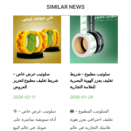
SIMILAR NEWS
 |
سلوتيب مطبوع – شريط
سلوتيب عرض خاص –
اه
تغليف يعزز الهوية البصرية
شريط تغليف مطبوع لتعزيز
ش
رة
للعلامة التجارية
العروض
2026-02-11
2026-01-24
2
يف
🖨️ السلوتيب المطبوع –
🎯 سلوتيب عرض خاص –
رض
تغليف احترافي يعزز هوية
أداة تسويقية مباشرة على
ت
ير
علامتك التجارية في عالم
عبوتك في عالم البيع