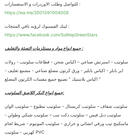
للتواصل وطلب الاوردرات و الاستفسارات :
https://wa.me/2001091004008
لينك الفيسبوك لرؤيه باقي المنتجات :
https://www.facebook.com/SolitepGreenStars
جميع انواع مواد و مستلزمات التعبئة والتغليف :
سلوتيب - استرتش صناعي – اكياس شحن - قطاعات سلوتيب - رولات
اير بابلز - اكياس بابليز - ورق كرتون مضلع صناعي - مشمع تغليف -
اكياس بلاستيك " تصنيع جميع مقسات الكرتون المضلع "
جميع انواع البكر اللاصق السلوتيب:
سلوتيب شفاف – سلوتيب كريستال – سلوتيب مطبوع – سلوتيب الوان
سلوتيب دبل فيس – سلوتيب دكت تيب – سلوتيب شبكي وطولي -
ماسكينج تيب ورقي انشائي و حراري - سلوتيب المونيوم - شريط لحام
كهربي - سلوتيب PVC