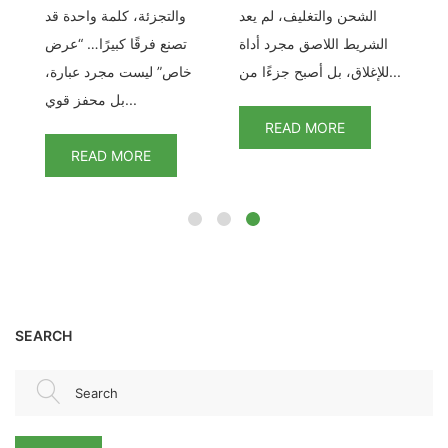
ات
الشحن والتغليف، لم يعد
والتجزئة، كلمة واحدة قد
م
ور
الشريط اللاصق مجرد أداة
تصنع فرقًا كبيرًا… “عرض
ب
للإغلاق، بل أصبح جزءًا من...
خاص” ليست مجرد عبارة،
بل محفز قوي...
READ MORE
READ MORE
SEARCH
Search