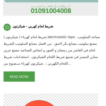
شريط لحام كهربي - شيكرتون
شريط لحام كهرباء ( شيكرتون ) electrostatic tape . صناعه السلوتيب
مصنع سلوتيب مصانع بكر لاصق . من افضل مصانع السلوتيب الشريط
لحام في العاشر من رمضان و العبور و انشاص الصناعيه مصنع جرين
ستارز المتميز في تصنيع شريط اللحام الشيكرتون . استخدامات شريط
اللحام الكهربي : . شيكرتون كهرباء مــصنوع من...
READ MORE