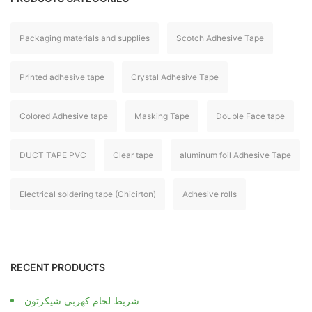
Packaging materials and supplies
Scotch Adhesive Tape
Printed adhesive tape
Crystal Adhesive Tape
Colored Adhesive tape
Masking Tape
Double Face tape
DUCT TAPE PVC
Clear tape
aluminum foil Adhesive Tape
Electrical soldering tape (Chicirton)
Adhesive rolls
RECENT PRODUCTS
شريط لحام كهربي شيكرتون