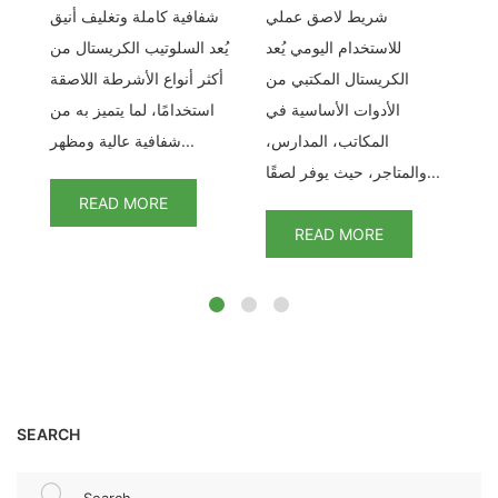
حد
شريط لاصق عملي
شفافية كاملة وتغليف أنيق
كل
قة
للاستخدام اليومي يُعد
يُعد السلوتيب الكريستال من
لف
الكريستال المكتبي من
أكثر أنواع الأشرطة اللاصقة
تكل
تب
الأدوات الأساسية في
استخدامًا، لما يتميز به من
ج.
المكاتب، المدارس،
شفافية عالية ومظهر...
والمتاجر، حيث يوفر لصقًا...
READ MORE
READ MORE
SEARCH
Search