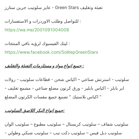
عايز سلوتيب جرين ستارز - Green Stars تعبئة وتغليف
للتواصل وطلب الاوردرات و الاستفسارات :
https://wa.me/2001091004008
لينك الفيسبوك لرؤيه باقي المنتجات :
https://www.facebook.com/SolitepGreenStars
جميع انواع مواد و مستلزمات التعبئة والتغليف :
سلوتيب - استرتش صناعي – اكياس شحن - قطاعات سلوتيب - رولات
اير بابلز - اكياس بابليز - ورق كرتون مضلع صناعي - مشمع تغليف -
اكياس بلاستيك " تصنيع جميع مقسات الكرتون المضلع "
جميع انواع البكر اللاصق السلوتيب:
سلوتيب شفاف – سلوتيب كريستال – سلوتيب مطبوع – سلوتيب الوان
سلوتيب دبل فيس – سلوتيب دكت تيب – سلوتيب شبكي وطولي -