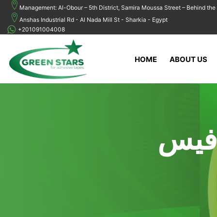
Management: Al-Obour – 5th District, Samira Moussa Street – Behind the 
Anshas Industrial Rd - Al Nada Mill St - Sharkia - Egypt
+201091004008
HOME
ABOUT US
DOUBL