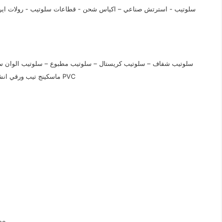
سلوتيب - استرتش صناعي – اكياس شحن - قطاعات سلوتيب - رولات اير با
سلوتيب شفاف – سلوتيب كريستال – سلوتيب مطبوع – سلوتيب الوان 
ماسكينج تيب ورقي انشائي و حراري - سلوتيب المونيوم - شريط لحام كهربي - سلوتيب PVC