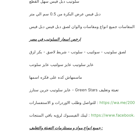
سلوتيب دبل فيس سهل القطع
دبل فيس عرض البكرة من 0.5 سم الي متر
المقاسات جميع انواع ومقاسات والوان لصق دبل فيس دبل فيس
ارخص اسعار السلوتيب في مصر
لصق سلوتيب - سولتيب - سلوتب - شريط لاصق - بكر لزق
عايز سلوتيب عايز سولتيب عايز سلوتب
ماسمهاش كده على فكره اسمها
عايز سلوتيب جرين ستارز - Green Stars تعبئة وتغليف
https://wa.me/20
للتواصل وطلب الاوردرات و الاستفسارات :
https://www.facebook.
لينك الفيسبوك لرؤيه باقي المنتجات :
جميع انواع مواد و مستلزمات التعبئة والتغليف :