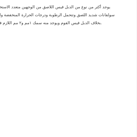
يوجد أكثر من نوع من الدبل فيس اللاصق من الوجهين متعدد الا
سولفانات شديد اللصق وتتحمل الرطوبة ودرجات الحرارة المنخفضة و
بخلاف الدبل فيس الفوم ويوجد منه سمك ١مم و٢ مم اللازم في الأغراض العامة والزجاج والألواح الفايبر وغيرها من الاستعمالات.