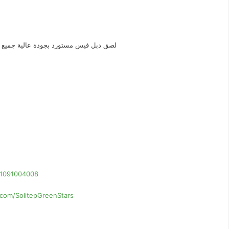
لصق دبل فيس مستورد بجودة عالية جميع 
01091004008
com/SolitepGreenStars