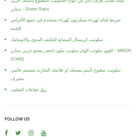
كلمنا عشان تعرف اكتر عن انواع السلوتيب المطبوع باسمك جرين
ستارز - Green Stars
شريط لحام كهرباء شيكرتون كهرباء يستخدم في جميع الأغراض
العامة
سلوتيب كريستال للمصانع للتغليف اليدوي والاتوماتيك
اقوي سلوتب الوان سلوتب ملون اخضر مصنع جرين ستارز - GREEN
STARS
سلوتيب مطبوع بأسم مصنعك او علامتك التجاريه بتصميم عالمي
محترف
رول فقاعات التغليف
FOLLOW US