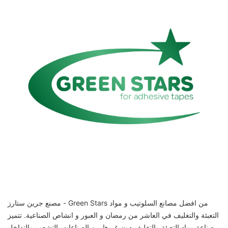
مصنع جرين ستارز - Green Stars من افضل مصانع السلوتيب و مواد
التعبئة والتغليف في العاشر من رمضان و العبور و انشاص الصناعية. تتميز
صناعة مواد التعبئة والتغليف دون غيرها من الصناعات بالتشعب والتداخل