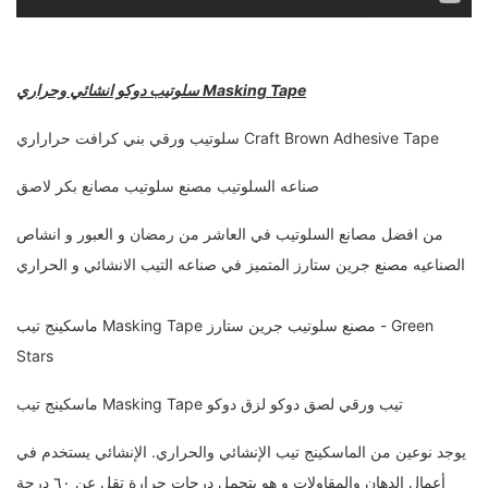
سلوتيب دوكو انشائي وحراري Masking Tape
سلوتيب ورقي بني كرافت حراراري Craft Brown Adhesive Tape
صناعه السلوتيب مصنع سلوتيب مصانع بكر لاصق
من افضل مصانع السلوتيب في العاشر من رمضان و العبور و انشاص
الصناعيه مصنع جرين ستارز المتميز في صناعه التيب الانشائي و الحراري
ماسكينج تيب Masking Tape مصنع سلوتيب جرين ستارز - Green
Stars
ماسكينج تيب Masking Tape تيب ورقي لصق دوكو لزق دوكو
يوجد نوعين من الماسكينج تيب الإنشائي والحراري. الإنشائي يستخدم في
أعمال الدهان والمقاولات و هو يتحمل درجات حرارة تقل عن ٦٠ درجة