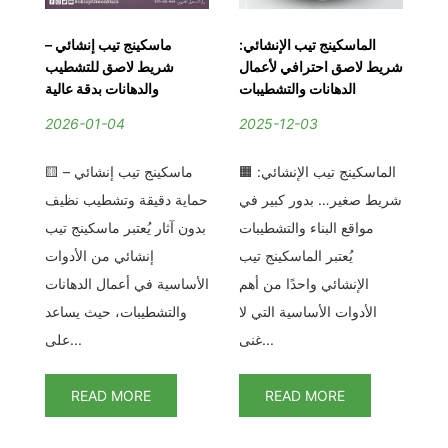
يد
الماسكينج تيب الإنشائي:
ماسكينج تيب إنشائي –
ما
ئج
شريط لاصق احترافي لأعمال
شريط لاصق للتشطيب
ية
الدهانات والتشطيبات
والدهانات بدقة عالية
2026-01-04
2025-12-03
2
ات
🟧 الماسكينج تيب الإنشائي:
🟨 ماسكينج تيب إنشائي –
يل
شريط صغير… بدور كبير في
حماية دقيقة وتشطيب نظيف
الع
دد
مواقع البناء والتشطيبات
بدون آثار يُعتبر ماسكينج تيب
هم
يُعتبر الماسكينج تيب
إنشائي من الأدوات
ال
ط
الإنشائي واحدًا من أهم
الأساسية في أعمال الدهانات
ين
الأدوات الأساسية التي لا
والتشطيبات، حيث يساعد
غنى...
على...
READ MORE
READ MORE