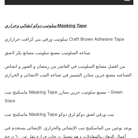
سلوتيب دوكو انشائي وحراري Masking Tape
سلوتيب ورقي بني كرافت حراراري Craft Brown Adhesive Tape
صناعه السلوتيب مصنع سلوتيب مصانع بكر لاصق
من افضل مصانع السلوتيب في العاشر من رمضان و العبور و انشاص
الصناعيه مصنع جرين ستارز المتميز في صناعه التيب الانشائي و الحراري
ماسكينج تيب Masking Tape مصنع سلوتيب جرين ستارز - Green
Stars
ماسكينج تيب Masking Tape تيب ورقي لصق دوكو لزق دوكو
يوجد نوعين من الماسكينج تيب الإنشائي والحراري. الإنشائي يستخدم في
أعمال الدهان والمقاولات و هو يتحمل درجات حرارة تقل عن ٦٠ درجة