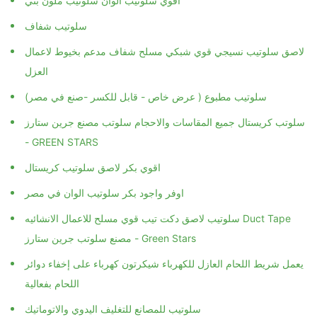
اقوي سلوتيب الوان سلوتيب ملون بني
سلوتيب شفاف
لاصق سلوتيب نسيجي قوي شبكي مسلح شفاف مدعم بخيوط لاعمال
العزل
سلوتيب مطبوع ( عرض خاص - قابل للكسر -صنع في مصر)
سلوتب كريستال جميع المقاسات والاحجام سلوتب مصنع جرين ستارز
- GREEN STARS
اقوي بكر لاصق سلوتيب كريستال
اوفر واجود بكر سلوتيب الوان في مصر
سلوتيب لاصق دكت تيب قوي مسلح للاعمال الانشائيه Duct Tape
مصنع سلوتب جرين ستارز - Green Stars
يعمل شريط اللحام العازل للكهرباء شيكرتون كهرباء على إخفاء دوائر
اللحام بفعالية
سلوتيب للمصانع للتغليف اليدوي والاتوماتيك