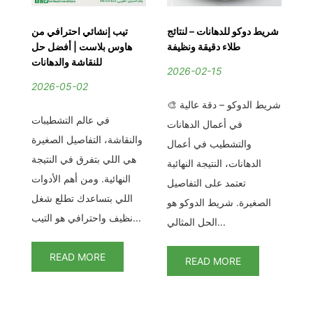
صق
شريط دوكو للدهانات – لنتائج
تيب إنشائي احترافي من
دوك
قة
طلاء دقيقة ونظيفة
هاوس بلاست | أفضل حل
ية
للنقاشة والدهانات
2026-02-15
2026-05-02
2
🎨 شريط الدوكو – دقة عالية
ماسكينج تيب – دقة في
في عالم التشطيبات
في أعمال الدهانات
ضى
والنقاشة، التفاصيل الصغيرة
والتشطيب في أعمال
من
هي اللي بتفرق في النتيجة
الدهانات، النتيجة النهائية
ال
النهائية. ومن أهم الأدوات
تعتمد على التفاصيل
يث
اللي بتساعدك تطلع شغل
خط
الصغيرة. شريط الدوكو هو
اف
نظيف واحترافي هو التيب...
الحل المثالي...
READ MORE
READ MORE