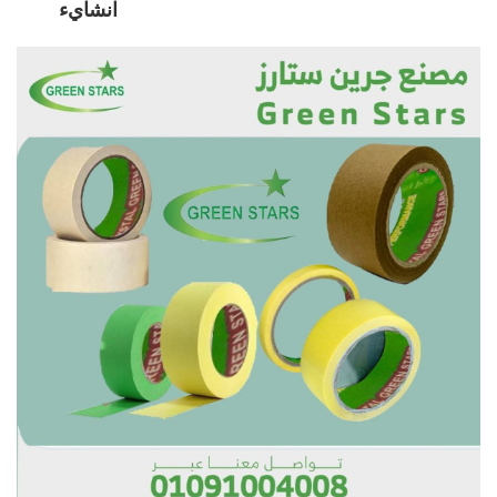
انشايء