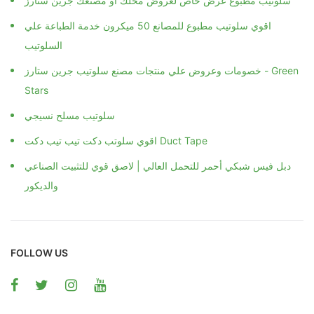
سلوتيب مطبوع عرض خاص لعروض محلك او مصنعك جرين ستارز
اقوي سلوتيب مطبوع للمصانع 50 ميكرون خدمة الطباعة علي
السلوتيب
خصومات وعروض علي منتجات مصنع سلوتيب جرين ستارز - Green
Stars
سلوتيب مسلح نسيجي
اقوي سلوتب دكت تيب تيب دكت Duct Tape
دبل فيس شبكي أحمر للتحمل العالي | لاصق قوي للتثبيت الصناعي
والديكور
FOLLOW US