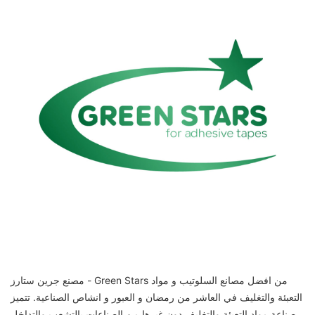
مصنع جرين ستارز - Green Stars من افضل مصانع السلوتيب و مواد
التعبئة والتغليف في العاشر من رمضان و العبور و انشاص الصناعية. تتميز
صناعة مواد التعبئة والتغليف دون غيرها من الصناعات بالتشعب والتداخل