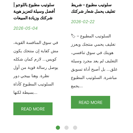
–
سلوتيب مطبوع – شريط
سلوتيب مطبوع باللوجو |
دة
تغليف يحمل شعار شركتك
أفضل وسيلة لتعزيز هوية
ات
شركتك وزيادة المبيعات
2026-02-22
2026-05-04
2
🏷️ السلوتيب المطبوع –
لسلوتيب عرض خاص –
في سوق المنافسة القوية،
في
تغليف يحمي منتجك ويعزز
نة
مش كفاية إن منتجك يكون
ال
هويتك في سوق تنافسي،
ان
كويس… لازم كمان شكله
الت
التغليف لم يعد مجرد وسيلة
رة
يوصل رسالة قوية من أول
غلق… بل أصبح أداة تسويق
يب
نظرة. وهنا بييجي دور
مباشرة. السلوتيب المطبوع
د
السلوتيب المطبوع كأداة
يجمع...
بسيطة لكنها...
READ MORE
READ MORE