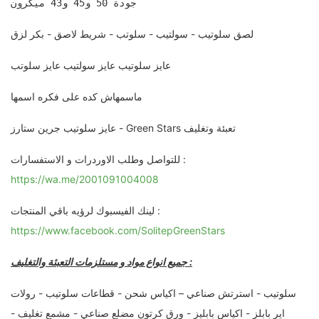
جودة 50 و45 و43 ميكرون
لصق سلوتيب - سولتيب - سلوتب - شريط لاصق - بكر لزق
عايز سلوتيب عايز سولتيب عايز سلوتب
ماسمهاش كده على فكره اسمها
عايز سلوتيب جرين ستارز - Green Stars تعبئة وتغليف
للتواصل وطلب الاوردرات و الاستفسارات :
https://wa.me/2001091004008
لينك الفيسبوك لرؤيه باقي المنتجات :
https://www.facebook.com/SolitepGreenStars
جميع انواع مواد و مستلزمات التعبئة والتغليف :
سلوتيب - استرتش صناعي – اكياس شحن - قطاعات سلوتيب - رولات
اير بابلز - اكياس بابليز - ورق كرتون مضلع صناعي - مشمع تغليف -