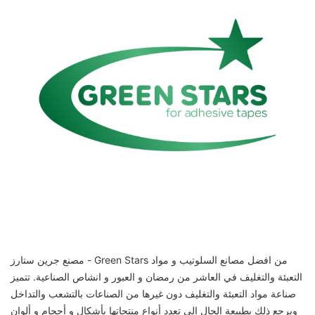
مصنع جرين ستارز - Green Stars من افضل مصانع السلوتيب و مواد
التعبئة والتغليف في العاشر من رمضان و العبور و انشاص الصناعية. تتميز
صناعة مواد التعبئة والتغليف دون غيرها من الصناعات بالتشعب والتداخل
ويرجع ذلك بطبيعة الحال إلي تعدد أنواع منتجاتها بأشكال و أحجام و ألوان