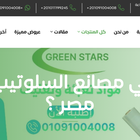
اعة
+201091004008
+201011199245
+201091004008
ة
من نحن
كل المنتجات
مقالات
عروض مميزة
آخر 
 مصانع السلوتي
مصر ؟