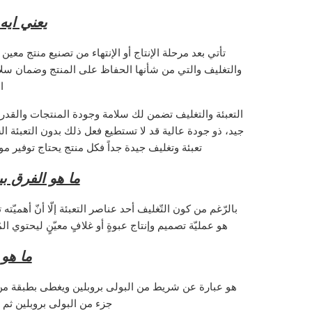
يعني ايه
تأتي بعد مرحلة الإنتاج أو الإنتهاء من تصنيع منتج معين
والتغليف والتي من شأنها الحفاظ على المنتج وضمان سلا
ا
التعبئة والتغليف تضمن لك سلامة وجودة المنتجات والقد
جيد، ذو جودة عالية قد لا تستطيع فعل ذلك بدون التعبئة ا
تعبئة وتغليف جيدة جداً فكل منتج يحتاج توفير 
ما هو الفرق بي
بالرّغم من كون التّغليف أحد عناصر التعبئة إلّا أنّ أهميّته 
هو عمليّة تصميم وإنتاج عبوةٍ أو غلافٍ معيّنٍ ليحتوي الم
ما هو 
هو عبارة عن شريط من البولى بروبلين ويغطى بطبقة من ا
جزء من البولى بروبلين ثم