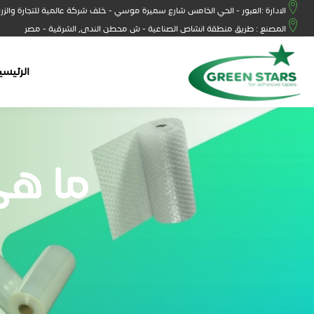
الادارة :العبور - الحي الخامس شارع سميرة موسي - خلف شركة عالمية للتجارة والزر
المصنع : طريق منطقة انشاص الصناعية - ش محطن الندى, الشرقية - مصر
الرئيسي
ما هي