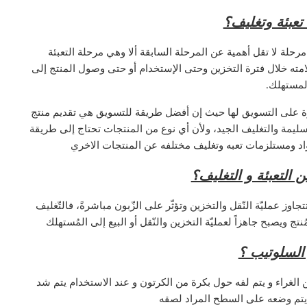
 تعبئة وتغليف؟
 مرحلة لا تقل أهمية عن المرحلة السابقة ألا وهي مرحلة التعبئة
مته خلال فترة التخزين وحتى الإستخدام أو حتى وصول المنتج إلى
لمستهلك
.
رة على التسويق لها حيث إن أفضل طريقة للتسويق هي تقديم منتج
لسليمة والتغليف الجيد، ولأن أي نوع من المنتجات تحتاج إلى طريقة
مواد ومستلزمات تعبه وتغليف مختلفه عن المنتجات الاخري
ن التعبئة و التغليف؟
تتجاوز عمليّة النّقل والتخزين وتؤثّر على الزّبون مباشرةً، فالتّغليف
ُنتج ويصبح جاهزاً لعمليّة التخزين والنّقل أو البيع إلى المُستهلك
السلوتيب ؟
لغراء و يتم لفه حول بكرة من الكرتون و عند الاستخدام يتم شد
 يتم وضعه على السطح المراد لصقه