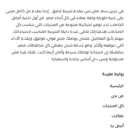
في جرين ستار، مش بس بنقدم شريط لاصق… إحنا بنقدم حل كامل مبني
على خبرة طويلة وثقة عملاء في كل أنحاء مصر. من أول اختيار أفضل
الخامات، لحد توفير تشكيلة متنوعة من المنتجات اللي بتناسب كل
الصناعات، هدفنا إنك تلاقي عندنا دايمًا الشريط المناسب لاحتياجاتك.
بنهتم بأدق التفاصيل علشان يوصلك منتج قوي، موثوق، ويقدّم الأداء
اللي تتوقعه وأكثر. ومع خدمة شحن بتغطي كل محافظات مصر،
بنضمنلك إن منتجاتنا توصلك بسرعة وأمان أينما كنت. ثقتك فينا مش
مسئولية وبس، دي أساس نجاحنا واستمرارنا.
روابط مفيدة
الرئيسية
من نحن
كل المنتجات
مقالات
أتصل بنا