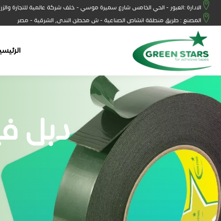
الادارة :العبور - الحي الخامس شارع سميرة موسي - خلف شركة عالمية للتجارة والزر
المصنع : طريق منطقة انشاص الصناعية - ش محطن الندى, الشرقية - مصر
الرئيسي
دبل ف