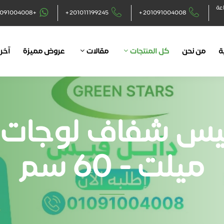
اعة
+201091004008
+201011199245
+201091004008
ة
من نحن
كل المنتجات
مقالات
عروض مميزة
آخر 
يس شفاف لوجات
ميلت - 60 سم