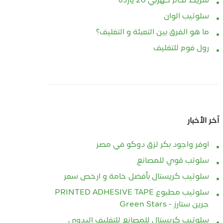
شريط لحام كهربي 20 يارده
سلوتيب الوان
ما هو الفرق بين التعبئة و التغليف؟
رول فوم للتغليف
آخر الأخبار
اوفر واجود بكر لزق دوكو في مصر
سلوتب قوي للمصانع
سلوتيب كريستال بأفضل خامة و ارخص سعر
سلوتيب مطبوع PRINTED ADHESIVE TAPE
جرين ستارز - Green Stars
سلوتيب كريستال للمصانع للتغليف اليدوي