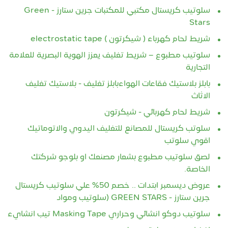
سلوتيب كريستال مكتبي للمكتبات جرين ستارز - Green
Stars
شريط لحام كهرباء ( شيكرتون ) electrostatic tape
سلوتيب مطبوع – شريط تغليف يعزز الهوية البصرية للعلامة
التجارية
بابلز بلاستيك فقاعات الهواءبابلز تغليف - بلاستيك تغليف
الاثاث
شريط لحام كهربائي - شيكرتون
سلوتب كريستال للمصانع للتغليف اليدوي والاتوماتيك
اقوي سلوتب
لصق سلوتيب مطبوع بشعار مصنعك او بلوجو شركتك
الخاصة.
عروض ديسمبر ابتدات .. خصم 50% علي سلوتيب كريستال
جرين ستارز - GREEN STARS (سلوتيب ومواد
سلوتيب دوكو انشائي وحراري Masking Tape تيب انشايء