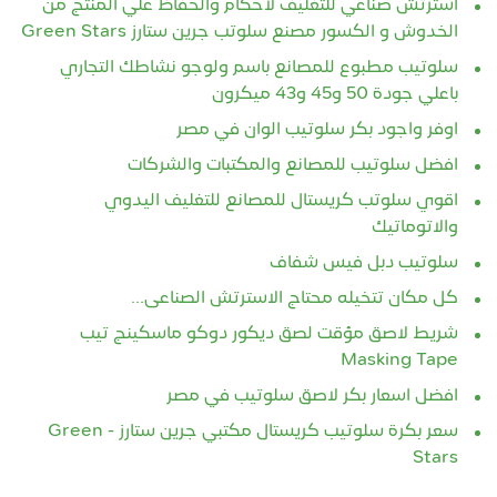
استرتش صناعي للتغليف لأحكام والحفاظ علي المنتج من
الخدوش و الكسور مصنع سلوتب جرين ستارز Green Stars
سلوتيب مطبوع للمصانع باسم ولوجو نشاطك التجاري
باعلي جودة 50 و45 و43 ميكرون
اوفر واجود بكر سلوتيب الوان في مصر
افضل سلوتيب للمصانع والمكتبات والشركات
اقوي سلوتب كريستال للمصانع للتغليف اليدوي
والاتوماتيك
سلوتيب دبل فيس شفاف
كل مكان تتخيله محتاج الاسترتش الصناعى...
شريط لاصق مؤقت لصق ديكور دوكو ماسكينج تيب
Masking Tape
افضل اسعار بكر لاصق سلوتيب في مصر
سعر بكرة سلوتيب كريستال مكتبي جرين ستارز - Green
Stars