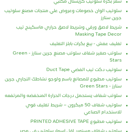
سعر بكرة سلوتيب كريستال مكتبي
سلوتيب الوان خصومات وعروض علي منتجات مصنع سلوتيب
جرين ستارز
شريط لاصق ورقي وشريط لاصق حراري ماسكينج تيب
Masking Tape Decor
تغليف عفش - بيع بكرات بابلز التغليف
سلوتب صغير شفاف سلوتب مصنع جرين ستارز - Green
Stars
سلوتيب دكت تيب الفضي Duct Tape
سلوتيب مطبوع للمصانع باسم ولوجو نشاطك التجاري جرين
ستارز - Green Stars
سلوتب شفاف يستحمل درجات الحرارة المنخفضه والمرتفعه
سلوتيب شفاف 50 ميكرون – شريط تغليف قوي
للاستخدام الصناعي
سلوتيب مطبوع PRINTED ADHESIVE TAPE
سلوتيب شفاف مستورد اقل اسعار سلوتيب في مصر