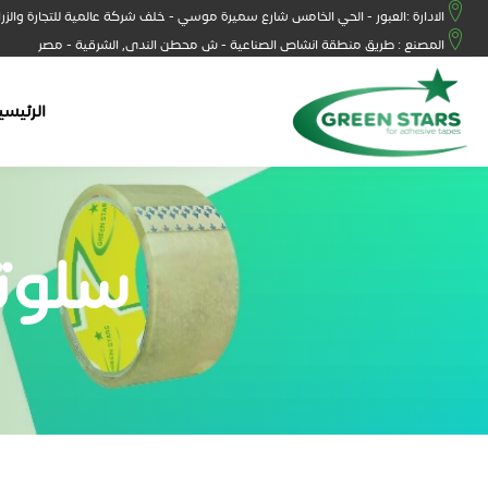
الادارة :العبور - الحي الخامس شارع سميرة موسي - خلف شركة عالمية للتجارة والزر
المصنع : طريق منطقة انشاص الصناعية - ش محطن الندى, الشرقية - مصر
الرئيسي
سلوتيب 