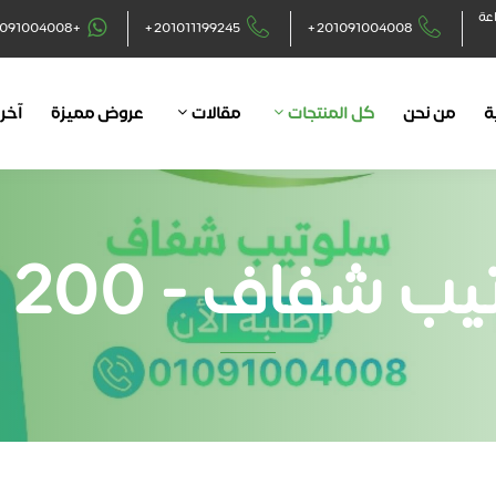
اعة
+201091004008
+201011199245
+201091004008
ة
من نحن
كل المنتجات
مقالات
عروض مميزة
آخر 
شفاف - 200 يارده