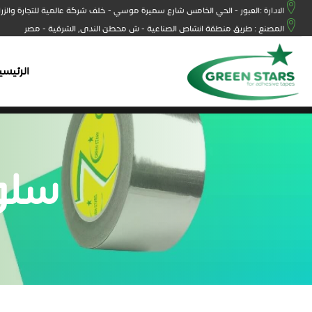
الادارة :العبور - الحي الخامس شارع سميرة موسي - خلف شركة عالمية للتجارة والزر
المصنع : طريق منطقة انشاص الصناعية - ش محطن الندى, الشرقية - مصر
الرئيسي
سلو