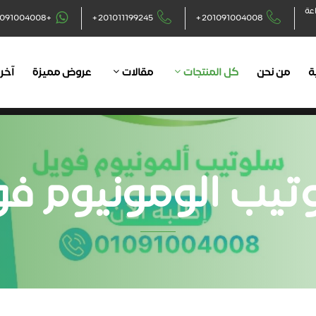
اعة
+201091004008
+201011199245
+201091004008
ة
من نحن
كل المنتجات
مقالات
عروض مميزة
آخر 
تيب الومونيوم فو