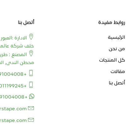
روابط مفيدة
أتصل بنا
الرئيسية
الادارة :العب
خلف شركة عالمية 
من نحن
المصنع : طر
كل المنتجات
محطن الندى, ال
مقالات
+201091004008
أتصل بنا
+201011199245
+201091004008
rstape.com
rstape.com