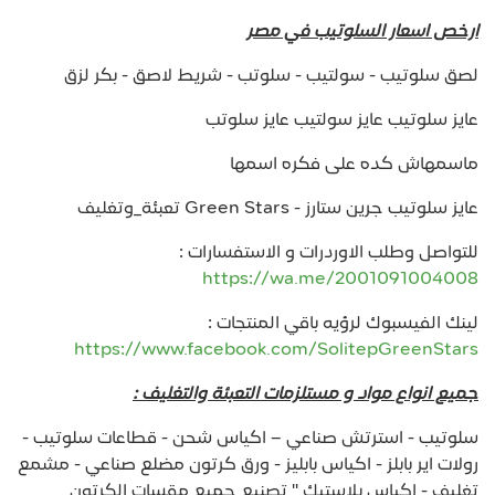
ارخص اسعار السلوتيب في مصر
لصق سلوتيب - سولتيب - سلوتب - شريط لاصق - بكر لزق
عايز سلوتيب عايز سولتيب عايز سلوتب
ماسمهاش كده على فكره اسمها
عايز سلوتيب جرين ستارز - Green Stars تعبئة_وتغليف
للتواصل وطلب الاوردرات و الاستفسارات :
https://wa.me/2001091004008
لينك الفيسبوك لرؤيه باقي المنتجات :
https://www.facebook.com/SolitepGreenStars
جميع انواع مواد و مستلزمات التعبئة والتغليف :
سلوتيب - استرتش صناعي – اكياس شحن - قطاعات سلوتيب -
رولات اير بابلز - اكياس بابليز - ورق كرتون مضلع صناعي - مشمع
تغليف - اكياس بلاستيك " تصنيع جميع مقسات الكرتون