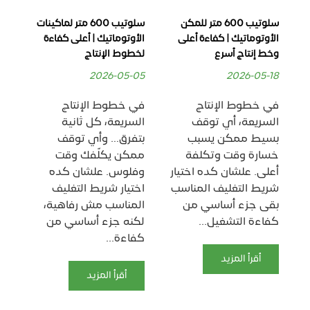
رون
سلوتيب 600 متر للمكن
سلوتيب 600 متر لماكينات
سلو
الأوتوماتيك | كفاءة أعلى
الأوتوماتيك | أعلى كفاءة
بجو
وخط إنتاج أسرع
لخطوط الإنتاج
الت
28
2026-05-05
2026-05-18
في خطوط الإنتاج
في خطوط الإنتاج
في 
السريعة، أي توقف
السريعة، كل ثانية
وال
بسيط ممكن يسبب
بتفرق… وأي توقف
ال
خسارة وقت وتكلفة
ممكن يكلّفك وقت
أهم
أعلى. علشان كده اختيار
وفلوس. علشان كده
ال
شريط التغليف المناسب
اختيار شريط التغليف
يس
بقى جزء أساسي من
المناسب مش رفاهية،
خطو
كفاءة التشغيل...
لكنه جزء أساسي من
الط
كفاءة...
أقرأ المزيد
أقرأ المزيد