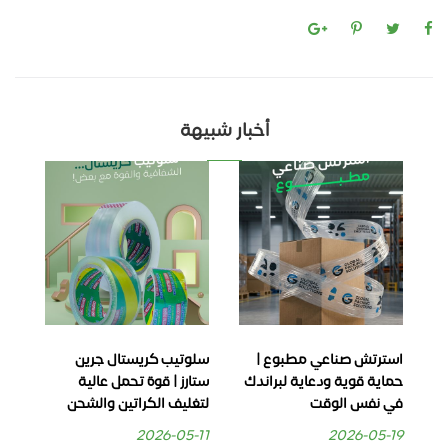
أخبار شبيهة
استرتش صناعي مطبوع |
سلوتيب كريستال جرين
كرا
حماية قوية ودعاية لبراندك
ستارز | قوة تحمل عالية
للب
في نفس الوقت
لتغليف الكراتين والشحن
بدو
06
2026-05-11
2026-05-19