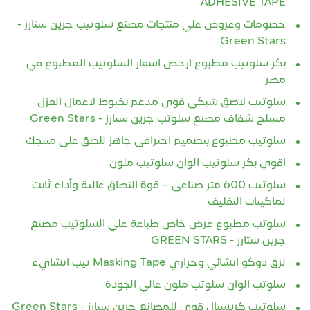
خصومات وعروض علي منتجات مصنع سلوتيب جرين ستارز -
Green Stars
بكر سلوتيب مطبوع ارخص اسعار السلوتيب المطبوع في
مصر
سلوتيب لاصق شبكي قوي مدعم بخيوط لاعمال العزل
مسلح شفاف مصنع سلوتب جرين ستارز - Green Stars
سلوتيب مطبوع بتصميم احترافى جاهز للصق على منتجك
اقوي بكر سلوتيب الوان سلوتيب ملون
سلوتيب 600 متر صناعي – قوة التصاق عالية وأداء ثابت
لماكينات التغليف
سلوتب مطبوع عرض خاص طباعة علي السلوتيب مصنع
جرين ستارز - GREEN STARS
لزق دوكو انشائي وحراري Masking Tape تيب انشايء
سلوتب الوان سلوتب ملون عالي الجودة
سلوتيب كريستال قوي للمصانع جرين ستارز - Green Stars