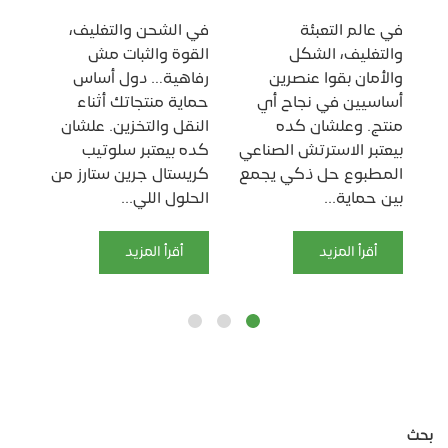
في عالم التعبئة
في الشحن والتغليف،
في
والتغليف، الشكل
القوة والثبات مش
الا
والأمان بقوا عنصرين
رفاهية… دول أساس
أس
أساسيين في نجاح أي
حماية منتجاتك أثناء
ناج
منتج. وعلشان كده
النقل والتخزين. علشان
بقى
بيعتبر الاسترتش الصناعي
كده بيعتبر سلوتيب
مج
المطبوع حل ذكي يجمع
كريستال جرين ستارز من
بي
بين حماية...
الحلول اللي...
ومس
أقرأ المزيد
أقرأ المزيد
بحث