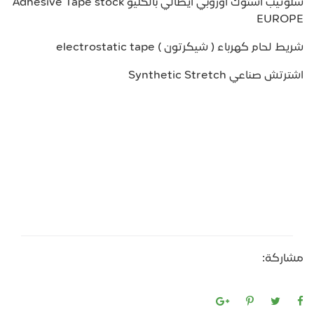
سلوتيب استوك اوروبي ايطالي بالكليو Adhesive Tape stock
EUROPE
شريط لحام كهرباء ( شيكرتون ) electrostatic tape
اشترتش صناعي Synthetic Stretch
مشاركة: