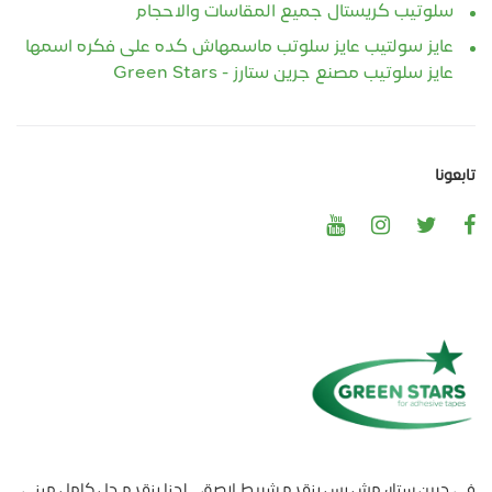
سلوتيب كريستال جميع المقاسات والاحجام
عايز سولتيب عايز سلوتب ماسمهاش كده على فكره اسمها
عايز سلوتيب مصنع جرين ستارز - Green Stars
تابعونا
في جرين ستار، مش بس بنقدم شريط لاصق… إحنا بنقدم حل كامل مبني