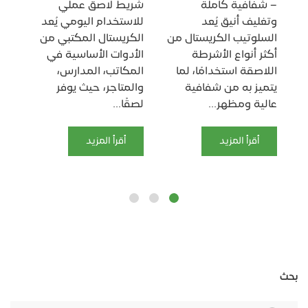
ال
– شفافية كاملة
شريط لاصق عملي
أحد
وتغليف أنيق يُعد
للاستخدام اليومي يُعد
الل
السلوتيب الكريستال من
الكريستال المكتبي من
في
أكثر أنواع الأشرطة
الأدوات الأساسية في
سو
اللاصقة استخدامًا، لما
المكاتب، المدارس،
الم
ف
يتميز به من شفافية
والمتاجر، حيث يوفر
يتم
.
عالية ومظهر...
لصقًا...
أقرأ المزيد
أقرأ المزيد
بحث