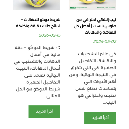
تيب إنشائي احترافي من
شريط دوكو للدهانات –
ماس
هاوس بلاست | أفضل حل
لنتائج طلاء دقيقة ونظيفة
لاص
للنقاشة والدهانات
بدق
2026-02-15
06
2026-05-02
🎨 شريط الدوكو – دقة
في عالم التشطيبات
🟨
عالية في أعمال
والنقاشة، التفاصيل
دق
الدهانات والتشطيب في
الصغيرة هي اللي بتفرق
وت
أعمال الدهانات، النتيجة
في النتيجة النهائية. ومن
يُع
النهائية تعتمد على
أهم الأدوات اللي
الأ
التفاصيل الصغيرة.
بتساعدك تطلع شغل
أعم
شريط الدوكو هو الحل
نظيف واحترافي هو
وا
المثالي...
التيب...
عل
بدق
أقرأ المزيد
أقرأ المزيد