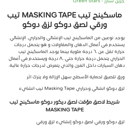
جرين ستارز - Green Stars
ماسكينج تيب MASKING TAPE تيب
ورقي لصق دوكو لزق دوكو
يوجد نوعين من الماسكينج تيب الإنشائي والحراري. الإنشائي
يستخدم في أعمال الدهان والمقاولات و هو يتحمل درجات
حرارة تقل عن ٦٠ درجة مئوية بينما يوجد الماسكينج تيب
الحراري يتحمل درجة حرارة حتي ٨٠ درجة ويستخدم في أعمال
دهان السيارات داخل الفرن والذي يتعرض لدرجات حرارة عالية.
ورق تلصيق لحماية الأسطح سهل الإزالة ولا يترك اثر
لزق دوكو انشائي وحراري Masking Tape تيب انشايء
شريط لاصق مؤقت لصق ديكور دوكو ماسكينج تيب
MASKING TAPE
لزق دوكو ورقي لصق دوكو إنشايء لزق ورقي