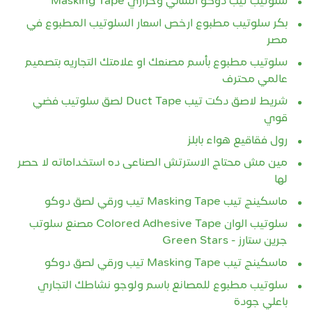
سلوتيب تيب دوكو انشائي وحراري Masking Tape
بكر سلوتيب مطبوع ارخص اسعار السلوتيب المطبوع في
مصر
سلوتيب مطبوع بأسم مصنعك او علامتك التجاريه بتصميم
عالمي محترف
شريط لاصق دكت تيب Duct Tape لصق سلوتيب فضي
قوي
رول فقاقيع هواء بابلز
مين مش محتاج الاسترتش الصناعى ده استخداماته لا حصر
لها
ماسكينج تيب Masking Tape تيب ورقي لصق دوكو
سلوتيب الوان Colored Adhesive Tape مصنع سلوتب
جرين ستارز - Green Stars
ماسكينج تيب Masking Tape تيب ورقي لصق دوكو
سلوتيب مطبوع للمصانع باسم ولوجو نشاطك التجاري
باعلي جودة