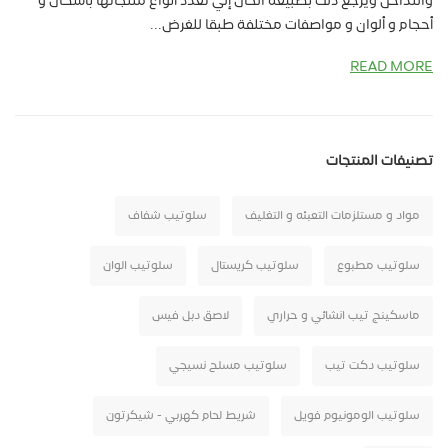
والتداخل ويرجع ذلك بطبيعة الحال إلي تعدد أنواع منتجاتها بأشكال و
أحجام و ألوان و مواصفات مختلفة طبقا للغرض...
READ MORE
تصنيفات المنتجات
مواد و مستلزمات التعبئه و التغليف
سلوتيب شفاف
سلوتيب مطبوع
سلوتيب كريستال
سلوتيب الوان
ماسكينج تيب انشائي و حراري
لاصق دبل فيس
سلوتيب دكت تيب
سلوتيب مسلح نسيجي
سلوتيب الومونيوم فويل
شريط لحام كهربي - شيكرتون