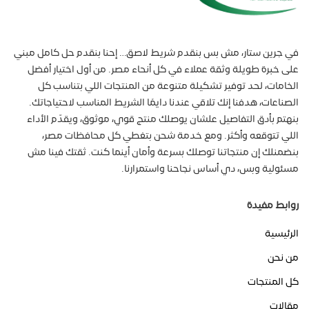
في جرين ستار، مش بس بنقدم شريط لاصق… إحنا بنقدم حل كامل مبني
على خبرة طويلة وثقة عملاء في كل أنحاء مصر. من أول اختيار أفضل
الخامات، لحد توفير تشكيلة متنوعة من المنتجات اللي بتناسب كل
الصناعات، هدفنا إنك تلاقي عندنا دايمًا الشريط المناسب لاحتياجاتك.
بنهتم بأدق التفاصيل علشان يوصلك منتج قوي، موثوق، ويقدّم الأداء
اللي تتوقعه وأكثر. ومع خدمة شحن بتغطي كل محافظات مصر،
بنضمنلك إن منتجاتنا توصلك بسرعة وأمان أينما كنت. ثقتك فينا مش
مسئولية وبس، دي أساس نجاحنا واستمرارنا.
روابط مفيدة
الرئيسية
من نحن
كل المنتجات
مقالات