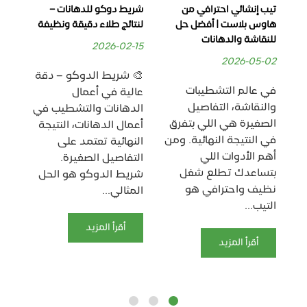
تيب إنشائي احترافي من
شريط دوكو للدهانات –
ماس
هاوس بلاست | أفضل حل
لنتائج طلاء دقيقة ونظيفة
لاص
للنقاشة والدهانات
بدق
2026-02-15
06
2026-05-02
🎨 شريط الدوكو – دقة
في عالم التشطيبات
🟨
عالية في أعمال
والنقاشة، التفاصيل
دق
الدهانات والتشطيب في
الصغيرة هي اللي بتفرق
وت
أعمال الدهانات، النتيجة
في النتيجة النهائية. ومن
يُع
النهائية تعتمد على
أهم الأدوات اللي
الأ
التفاصيل الصغيرة.
بتساعدك تطلع شغل
أعم
شريط الدوكو هو الحل
نظيف واحترافي هو
وا
المثالي...
التيب...
عل
بدق
أقرأ المزيد
أقرأ المزيد