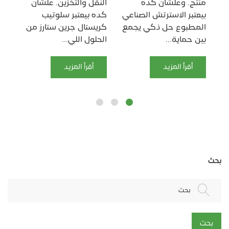
منتج. وعلشان كده
النقل والتخزين. علشان
بقى
بيعتبر الاسترتش الصناعي
كده بيعتبر سلوتيب
مج
المطبوع حل ذكي يجمع
كريستال جرين ستارز من
بي
بين حماية...
الحلول اللي...
ومس
أقرأ المزيد
أقرأ المزيد
بحث
بحث
بحث