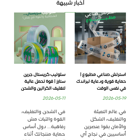
أخبار شبيهة
استرتش صناعي مطبوع |
سلوتيب كريستال جرين
كرا
حماية قوية ودعاية لبراندك
ستارز | قوة تحمل عالية
للب
في نفس الوقت
لتغليف الكراتين والشحن
بدو
06
2026-05-11
2026-05-19
في عالم التعبئة
في الشحن والتغليف،
في
والتغليف، الشكل
القوة والثبات مش
الا
والأمان بقوا عنصرين
رفاهية… دول أساس
أس
أساسيين في نجاح أي
حماية منتجاتك أثناء
ناج