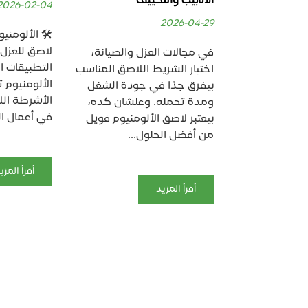
يف
الصناعي
2026-02-04
2025-12-29
🛠️ الألومنيوم تيب – شريط
لاصق للعزل والحماية في
ل والصيانة،
🟦 شريط الأ
التطبيقات الصناعية يُعد
اللاصق المناسب
الحل المثالي
الألومنيوم تيب من أهم أنواع
 جودة الشغل
الحرارية يُع
الأشرطة اللاصقة المستخدمة
علشان كده،
فويل من أهم
في أعمال العزل...
لومنيوم فويل
اللاصقة ال
...
الحراري...
أقرأ المزيد
أقرأ المزي