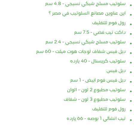
الجوية
الأنا
سلوتيب مسلح شبكي نسيجي - 4.8 سم
4-29
2025-11-09
20
اين عناوين مصانع السلوتيب في مصر ؟
منيوم الفويل – الحماية
✅ مميزات شريط الألومنيوم
في مج
رول فوم للتغليف
 لحفظ الطعام وتغليف
فويل: مقاومة عالية للحرارة
اختيا
داكت تيب فضي - 7.5 سم
يُعد الألومنيوم
والرطوبة، مما يجعله مناسب
بيفر
سلوتيب مسلح شبكي نسيجي - 2.4 سم
احدًا من أكثر مواد
للاستخدام في البيئات الصعبة. .
ومدة
نتشارًا حول العالم،
لاصق قوي وثابت يمنح أداء
بيعتب
دبل فيس شفاف لوجات هوت ميلت - 60 سم
طويل الأمد...
من أف
سلوتيب كريستال - 40 يارده
دبل فيس
دبل فيس فوم ابيض - 1 سم
لمزيد
أقرأ المزيد
أ
سلوتيب مطبوع 2 لون - الوان
سلوتيب مطبوع 3 لون - شفاف
رول فوم للتغليف
تيب انشائي 1 بوصه - 66 يارده