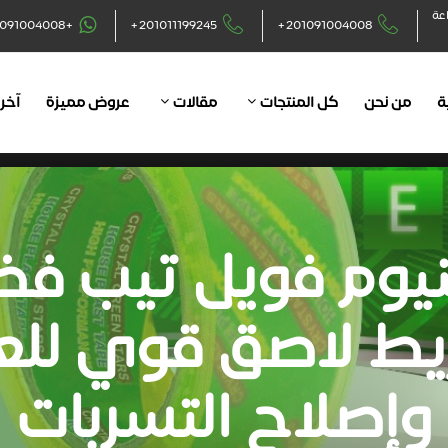
اعة
+201091004008
+201011199245
+201091004008
ة
من نحن
كل المنتجات
مقالات
عروض مميزة
آخر 
نيوم فويل تيب فض
ط لاصق قوي للع
وإصلاح التسربات