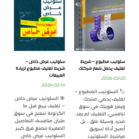
سلوتيب مطبوع – شريط
سلوتيب عرض خاص –
سل
تغليف يحمل شعار شركتك
شريط تغليف مطبوع لزيادة
شري
المبيعات
ال
2026-02-22
-11
2026-02-14
🏷️ السلوتيب المطبوع –
🎯 السلوتيب عرض خاص
🎯
تغليف يحمي منتجك
– تغليف يبيع قبل ما
– أ
ويعزز هويتك في سوق
الكرتونة تتفتح في سوق
عل
تنافسي، التغليف لم يعد
مليان منافسة، التفاصيل
الب
مجرد وسيلة غلق… بل
الصغيرة بتصنع فرق كبير.
واح
أصبح أداة تسويق
السلوتيب عرض خاص
كب
مباشرة. السلوتيب