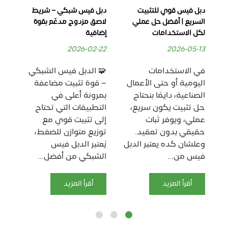
دبل فيس قوي للتثبيت
دبل فيس شبكي – شريط
دبل
ل
السريع | أفضل حل عملي
لاصق مزدوج مدعّم بقوة
شر
لكل الاستخدامات
إضافية
للت
-19
2026-02-22
2026-05-13
في الاستخدامات
🧩 الدبل فيس الشبكي
🔴
اليومية أو حتى الأعمال
– قوة تثبيت مضاعفة
الأ
ع
الصناعية، دايمًا بنحتاج
بمرونة أعلى في
عال
حل تثبيت يكون سريع،
التطبيقات التي تحتاج
يُ
.
عملي، ويوفر ثبات
إلى تثبيت قوي مع
الأ
حقيقي بدون تعقيد.
توزيع متوازن للضغط،
ال
وعلشان كده يعتبر الدبل
يُعتبر الدبل فيس
ال
فيس من...
الشبكي من أفضل...
حيث
أقرأ المزيد
أقرأ المزيد