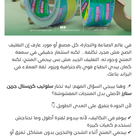
في عالم الصناعة والتجارة، كل مصنع أو مورد عارف إن التغليف
الصح مش مجرد تكلفة… لكنه استثمار حقيقي في سمعة
المنتج وجودته. التغليف الجيد مش بس بيحمي المنتج، لكنه
كمان بيدي انطباع قوي بالاحترافية ويزود ثقة العملاء في
البراند بتاعك.
📌 وهنا بييجي السؤال المهم: ليه تختار
سلوتيب كريستال جرين
ستارز
الأصلي بدل المنتجات المغشوشة؟
لأن الجودة بتفرق على المدى الطويل 👇
✔ بيوفر في التكاليف، لأنه بيدوم لفترة أطول وما تحتاجش
تستخدم كميات كبيرة
✔ بيحمي المنتج أثناء الشحن والتخزين بدون مشاكل تمزق أو