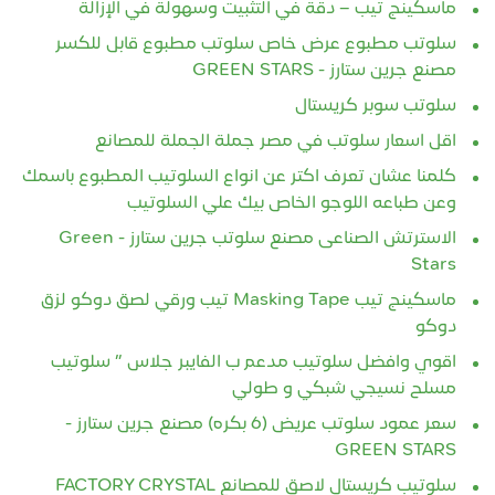
ماسكينج تيب – دقة في التثبيت وسهولة في الإزالة
سلوتب مطبوع عرض خاص سلوتب مطبوع قابل للكسر
مصنع جرين ستارز - GREEN STARS
سلوتب سوبر كريستال
اقل اسعار سلوتب في مصر جملة الجملة للمصانع
كلمنا عشان تعرف اكتر عن انواع السلوتيب المطبوع باسمك
وعن طباعه اللوجو الخاص بيك علي السلوتيب
الاسترتش الصناعى مصنع سلوتب جرين ستارز - Green
Stars
ماسكينج تيب Masking Tape تيب ورقي لصق دوكو لزق
دوكو
اقوي وافضل سلوتيب مدعم ب الفايبر جلاس ” سلوتيب
مسلح نسيجي شبكي و طولي
سعر عمود سلوتب عريض (6 بكره) مصنع جرين ستارز -
GREEN STARS
سلوتيب كريستال لاصق للمصانع FACTORY CRYSTAL