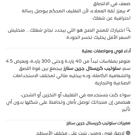
ضعف في الالتصاق
✔ بيعزز ثقة العملاء، لأن التغليف المحكم بيوصل رسالة
احترافية عن شغلك
🔍 اختيارك للمنتج الصح هو اللي بيحدد نجاح شغلك… متخليش
السعر الأقل يخليك تخسر الجودة.
أداء قوي ومواصفات عملية
متوفر بمقاسات تبدأ من 40 ياردة وحتى 300 ياردة، وبعرض 4.5
سم،
سلوتيب كريستال جرين ستارز
بيجمع بين قوة اللصق
والشفافية الكاملة، وده بيخليه مثالي لمختلف الاستخدامات
الصناعية والتجارية.
سواء كنت بتستخدمه في التغليف أو التخزين أو الشحن،
هتضمن إن منتجاتك توصل بأمان وتحافظ على شكلها بدون أي
تأثير.
مميزات سلوتيب كريستال جرين ستارز
🟢 لاصق قوي ومتين يثبت على مختلف الأسطح