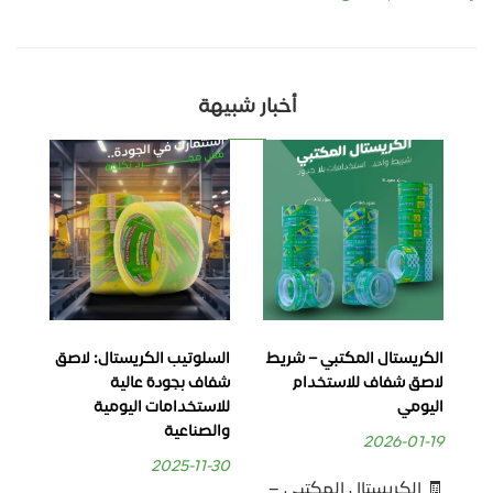
أخبار شبيهة
الكريستال المكتبي – شريط
السلوتيب الكريستال: لاصق
سلو
لاصق شفاف للاستخدام
شفاف بجودة عالية
شف
اليومي
للاستخدامات اليومية
ووض
والصناعية
الي
2026-01-19
-29
2025-11-30
🧾 الكريستال المكتبي –