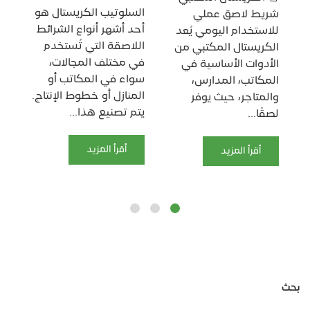
السلوتيب الكريستال هو
📎 
شريط لاصق عملي
أحد أشهر أنواع الشرائط
ال
للاستخدام اليومي يُعد
اللاصقة التي تُستخدم
ال
ن
الكريستال المكتبي من
في مختلف المجالات،
عن
الأدوات الأساسية في
سواء في المكاتب أو
الس
المكاتب، المدارس،
المنازل أو خطوط الإنتاج.
الم
والمتاجر، حيث يوفر
يتم تصنيع هذا...
الأ
لصقًا...
منه
أقرأ المزيد
أقرأ المزيد
بحث