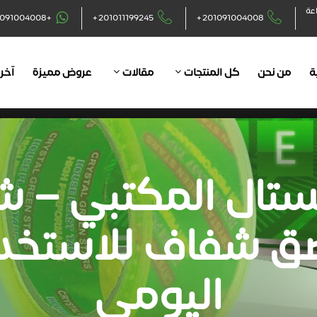
اعة
+201091004008
+201011199245
+201091004008
ة
من نحن
كل المنتجات
مقالات
عروض مميزة
آخر 
ستال المكتبي – 
ق شفاف للاستخد
اليومي