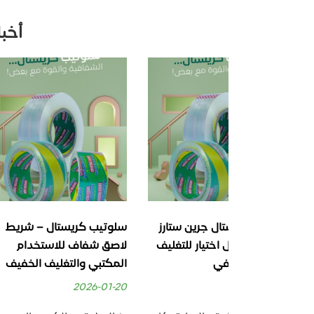
أخب
 جرين ستارز
سلوتيب كريستال – شريط
السلوتيب ال
ختيار للتغليف
لاصق شفاف للاستخدام
شفاف بجودة
ي
المكتبي والتغليف الخفيف
للاستخدامات
والصناعية
2026-01-20
2025-11-30