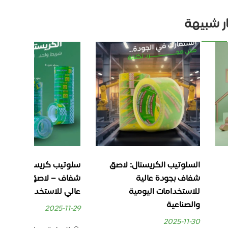
ار شبيهة
كريستال: لاصق
سلوتيب كريستال مكتبي
سلوتيب 
 عالية
شفاف – لاصق قوي ووضوح
 اليومية
عالي للاستخدام اليومي
والجودة
5-10-04
2025-11-29