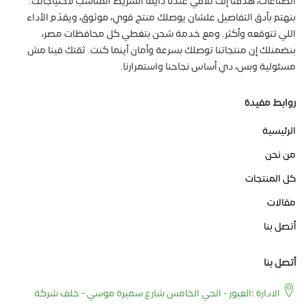
الصناعات، هدفنا إنك تلاقي عندنا دايمًا الشريط المناسب لاحتياجاتك.
بنهتم بأدق التفاصيل علشان يوصلك منتج قوي، موثوق، ويقدّم الأداء
اللي تتوقعه وأكثر. ومع خدمة شحن بتغطي كل محافظات مصر،
بنضمنلك إن منتجاتنا توصلك بسرعة وأمان أينما كنت. ثقتك فينا مش
مسئولية وبس، دي أساس نجاحنا واستمرارنا.
روابط مفيدة
الرئيسية
من نحن
كل المنتجات
مقالات
أتصل بنا
أتصل بنا
الادارة :العبور - الحي الخامس شارع سميرة موسي - خلف شركة