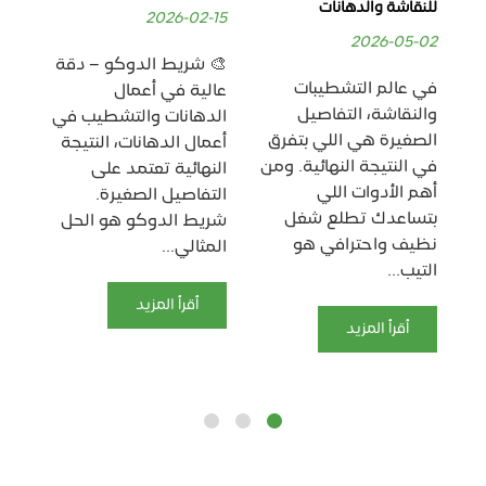
للنقاشة والدهانات
بدق
2026-02-15
06
2026-05-02
🎨 شريط الدوكو – دقة
في عالم التشطيبات
🟨
عالية في أعمال
والنقاشة، التفاصيل
دق
الدهانات والتشطيب في
الصغيرة هي اللي بتفرق
وت
أعمال الدهانات، النتيجة
في النتيجة النهائية. ومن
يُع
النهائية تعتمد على
أهم الأدوات اللي
الأ
التفاصيل الصغيرة.
بتساعدك تطلع شغل
أعم
شريط الدوكو هو الحل
نظيف واحترافي هو
وا
المثالي...
التيب...
عل
بدق
أقرأ المزيد
أقرأ المزيد