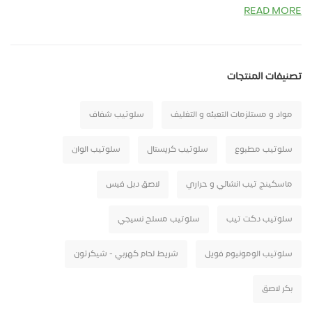
READ MORE
تصنيفات المنتجات
مواد و مستلزمات التعبئه و التغليف
سلوتيب شفاف
سلوتيب مطبوع
سلوتيب كريستال
سلوتيب الوان
ماسكينج تيب انشائي و حراري
لاصق دبل فيس
سلوتيب دكت تيب
سلوتيب مسلح نسيجي
سلوتيب الومونيوم فويل
شريط لحام كهربي - شيكرتون
بكر لاصق