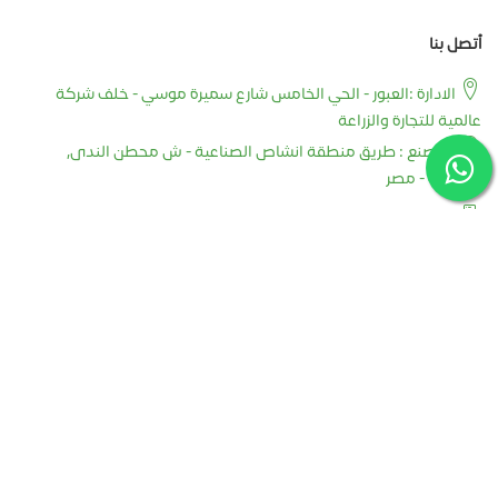
أتصل بنا
الادارة :العبور - الحي الخامس شارع سميرة موسي - خلف شركة
عالمية للتجارة والزراعة
المصنع : طريق منطقة انشاص الصناعية - ش محطن الندى,
الشرقية - مصر
+201091004008
+201011199245
+201091004008
info@greenstarstape.com
export@greenstarstape.com
حقوق الملكية
2026
جرين ستارز - Green Stars - سلوتيب و مواد تعبئة