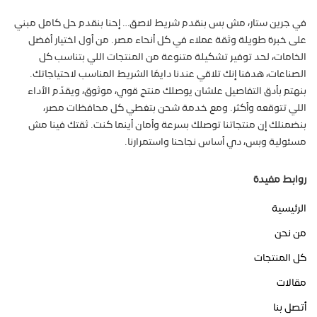
في جرين ستار، مش بس بنقدم شريط لاصق… إحنا بنقدم حل كامل مبني
على خبرة طويلة وثقة عملاء في كل أنحاء مصر. من أول اختيار أفضل
الخامات، لحد توفير تشكيلة متنوعة من المنتجات اللي بتناسب كل
الصناعات، هدفنا إنك تلاقي عندنا دايمًا الشريط المناسب لاحتياجاتك.
بنهتم بأدق التفاصيل علشان يوصلك منتج قوي، موثوق، ويقدّم الأداء
اللي تتوقعه وأكثر. ومع خدمة شحن بتغطي كل محافظات مصر،
بنضمنلك إن منتجاتنا توصلك بسرعة وأمان أينما كنت. ثقتك فينا مش
مسئولية وبس، دي أساس نجاحنا واستمرارنا.
روابط مفيدة
الرئيسية
من نحن
كل المنتجات
مقالات
أتصل بنا