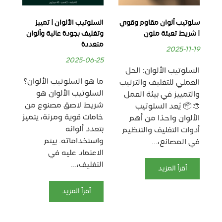
يزة
السلوتيب الألوان | تمييز
سلوتيب ألوان مقاوم وقوي
وان
وتغليف بجودة عالية وألوان
| شريط تعبئة ملون
متعددة
26
2025-11-19
2025-06-25
لون
السلوتيب الألوان: الحل
ما هو السلوتيب الألوان؟

تك
العملي للتغليف والترتيب
السلوتيب الألوان هو
وان
والتمييز في بيئة العمل
شريط لاصق مصنوع من
ودة
🎨📦 يُعد السلوتيب
خامات قوية ومرنة، يتميز
رخص
الألوان واحدًا من أهم
بتعدد ألوانه
اح
أدوات التغليف والتنظيم
واستخداماته. بيتم
...
في المصانع،...
الاعتماد عليه في
التغليف،...
أقرأ المزيد
أقرأ المزيد