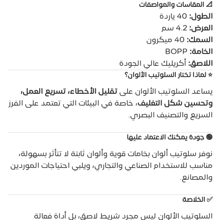
📐
المقاسات والمواصفات
الطول:
40 ياردة
العرض:
4.2 سم
السمك:
40 ميكرون
الخامة:
BOPP
اللاصق:
أكريليك عالي الجودة
⭐
لماذا تختار السلوتيب الألوان؟
يساعد السلوتيب الألوان على
تقليل الأخطاء، تسريع العمل،
وتحسين شكل التغليف
، خاصة في البيئات التي تعتمد على الفرز
السريع والتصنيف البصري.
🟢
جودة يمكنك الاعتماد عليها
نوفر سلوتيب ألوان بخامات قوية وألوان ثابتة لا تتأثر بسهولة،
مناسب للاستخدام الصناعي والتجاري، ويلبي احتياجات الموردين
والمصانع.
✅
الخلاصة
السلوتيب الألوان ليس مجرد شريط لاصق، بل أداة فعالة