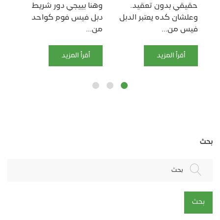
حقيقي بدون تعقيد.
وهنا بييجي دور شريط
توز
وعلشان كده يعتبر الدبل
دبل فيس فوم كواحد
يُع
فيس من...
من...
ال
أقرأ المزيد
أقرأ المزيد
بحث
بحث
بحث