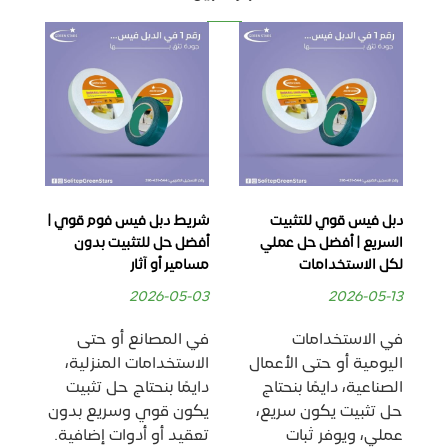
دبل فيس قوي للتثبيت
شريط دبل فيس فوم قوي |
دب
ل
السريع | أفضل حل عملي
أفضل حل للتثبيت بدون
لاص
لكل الاستخدامات
مسامير أو آثار
إضا
22
2026-05-03
2026-05-13
في الاستخدامات
في المصانع أو حتى
🧩
اليومية أو حتى الأعمال
الاستخدامات المنزلية،
– 
ع
الصناعية، دايمًا بنحتاج
دايمًا بنحتاج حل تثبيت
بم
حل تثبيت يكون سريع،
يكون قوي وسريع بدون
الت
.
عملي، ويوفر ثبات
تعقيد أو أدوات إضافية.
إل