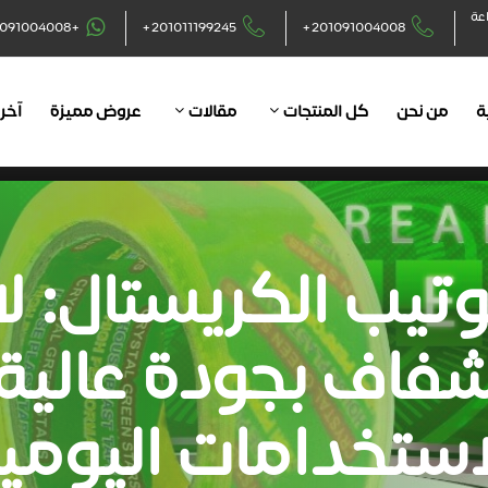
اعة
+201091004008
+201011199245
+201091004008
ة
من نحن
كل المنتجات
مقالات
عروض مميزة
آخر 
وتيب الكريستال: 
فاف بجودة عالية
استخدامات اليومي