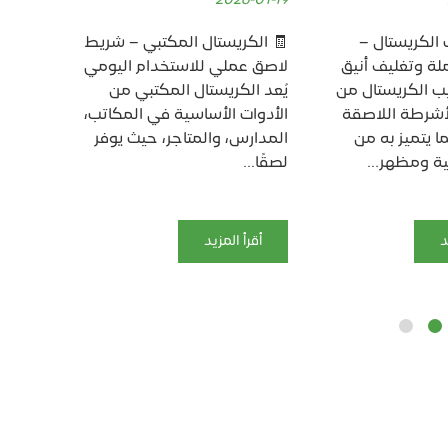
5-10-04
2025-11-29
ل المكتبي – شريط
📎 السلوتيب الكريستال
ما هو ال
للاستخدام اليومي
المكتبي – الشريط الشفاف
المكتبي؟
تال المكتبي من
الذي لا غنى عنه في كل
الكريست
ساسية في المكاتب،
مكتب يُعد السلوتيب
لاصق شف
لمتاجر، حيث يوفر
الكريستال المكتبي من الأدوات
النظيف و
الأساسية التي لا يخلو منها
يجعله الخ
أي...
د
أقرأ ا
أقرأ المزيد