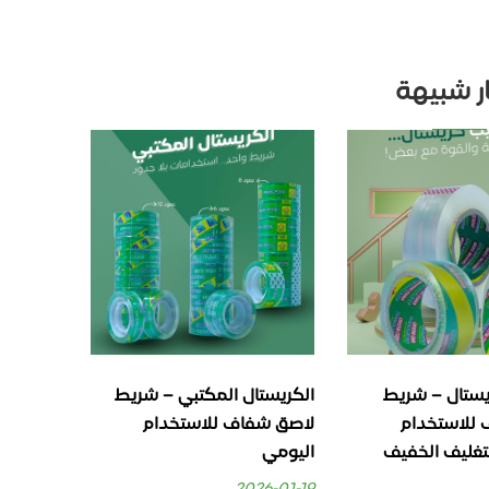
ار شبيهة
المكتبي – شريط
سلوتيب كريستال مكتبي
سلوتيب 
للاستخدام
شفاف – لاصق قوي ووضوح
عالي للاستخدام اليومي
والجودة