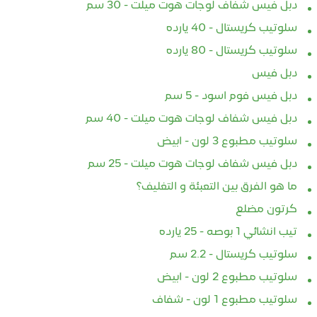
4-29
202
دبل فيس شفاف لوجات هوت ميلت - 30 سم
🔹 ما هو السلوتيب الكريستال؟
سلوتيب كريستال - 40 يارده
. السلوتيب الكريستال هو نوع
سلوتيب الكريستال
في عا
من الشريط اللاصق الشفاف،
 . السلوتيب
مصنع 
سلوتيب كريستال - 80 يارده
يتميز بوضوحه العالي ومظهره
ال المكتبي هو شريط
الصح
دبل فيس
النظيف عند الاستخدام. يتم
اف يتميز بمظهره
استث
دبل فيس فوم اسود - 5 سم
تصنيعه عادةً...
شفافيته العالية، مما
المنت
يار المثالي...
مش ب
دبل فيس شفاف لوجات هوت ميلت - 40 سم
سلوتيب مطبوع 3 لون - ابيض
أقرأ المزيد
دبل فيس شفاف لوجات هوت ميلت - 25 سم
لمزيد
أ
ما هو الفرق بين التعبئة و التغليف؟
كرتون مضلع
تيب انشائي 1 بوصه - 25 يارده
سلوتيب كريستال - 2.2 سم
سلوتيب مطبوع 2 لون - ابيض
سلوتيب مطبوع 1 لون - شفاف