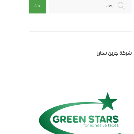
بحث
بحث
شركة جرين ستارز