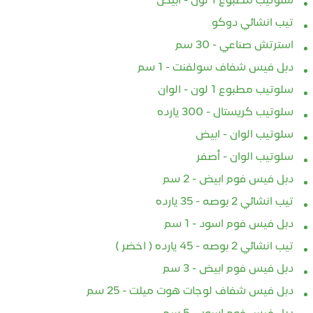
سلوتيب مطبوع 1 لون - ابيض
تيب انشائي دوكو
استرتش صناعي - 30 سم
دبل فيس شفاف سولفنت - 1 سم
سلوتيب مطبوع 1 لون - الوان
 تيب إنشائي – شريط
الماسكينج تيب الإنشائي:
دوكو 
سلوتيب كريستال - 300 يارده
تشطيب والدهانات
شريط لاصق احترافي لأعمال
دقيق
سلوتيب الوان - ابيض
ية
الدهانات والتشطيبات
مثالي
سلوتيب الوان - أصفر
05-12
2025-12-03
202
دبل فيس فوم ابيض - 2 سم
ينج تيب إنشائي –
🟧 الماسكينج تيب الإنشائي:
في أع
تيب انشائي 2 بوصه - 35 يارده
قيقة وتشطيب نظيف
شريط صغير… بدور كبير في
والتش
دبل فيس فوم اسود - 1 سم
ر يُعتبر ماسكينج تيب
مواقع البناء والتشطيبات يُعتبر
الصغ
ن الأدوات الأساسية
الماسكينج تيب الإنشائي واحدًا
النتي
تيب انشائي 2 بوصه - 45 يارده ( اخضر )
 الدهانات
من أهم الأدوات الأساسية التي
للحص
دبل فيس فوم ابيض - 3 سم
بات، حيث يساعد
لا غنى...
وفواص
دبل فيس شفاف لوجات هوت ميلت - 25 سم
هي..