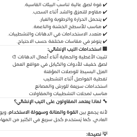
✔️ قوة لصق عالية تناسب البيئات القاسية.
✔️ مقاوم للتمزق والشد أثناء السحب.
✔️ يتحمل الحرارة والرطوبة والغبار.
✔️ مناسب للأسطح الخشنة والناعمة.
✔️ متعدد الاستخدامات في الدهانات والتشطيبات.
✔️ يتوفر في مقاسات مختلفة حسب الاحتياج.
🏢 استخدامات التيب الإنشائي:
تثبيت الأغطية والحماية أثناء أعمال الدهانات 🎨
لصق خفيف للأدوات والكيابل في مواقع العمل
العزل البسيط للوصلات المؤقتة
تغطية الفواصل أثناء التشطيب
استخدامات سريعة للورش والمصانع
مناسب لمحلات التشطيبات والمقاولات
🔧 لماذا يعتمد المقاولون على التيب الإنشائي؟
لأنه يجمع بين
القوة والمتانة وسهولة الاستخدام
، ويو
العادي. كما يُستخدم كحل سريع في الكثير من المهام 
💡 نصيحة: