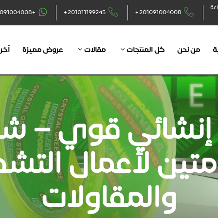
اعة
+201091004008
+201011199245
+201091004008
ة
من نحن
كل المنتجات
مقالات
عروض مميزة
آخر 
إنشائي قوي – ش
تين لأعمال التش
والمقاولات