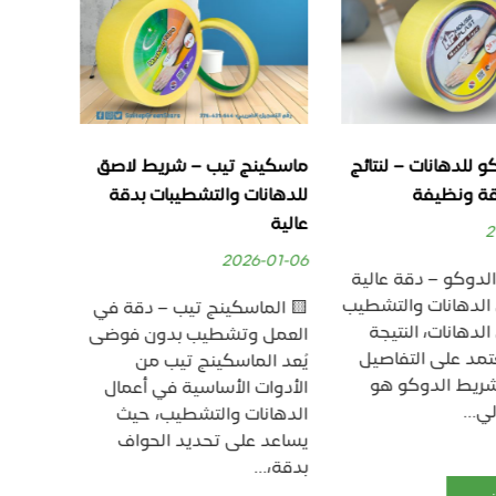
لدهانات – لنتائج
ماسكينج تيب – شريط لاصق
ماسكينج
 ونظيفة
للدهانات والتشطيبات بدقة
لاصق لل
عالية
بدقة عال
6-01-04
2026-01-06
وكو – دقة عالية
لدهانات والتشطيب
🟨 الماسكينج تيب – دقة في
🟨 ماسك
هانات، النتيجة
العمل وتشطيب بدون فوضى
حماية د
تمد على التفاصيل
يُعد الماسكينج تيب من
بدون آثا
ريط الدوكو هو
الأدوات الأساسية في أعمال
إنشائي م
..
الدهانات والتشطيب، حيث
في أعمال
يساعد على تحديد الحواف
والتشطي
بدقة،...
على...