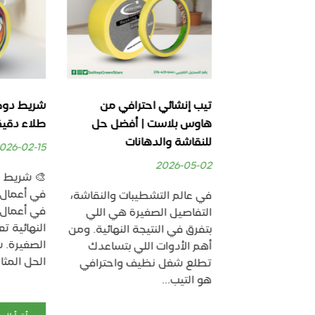
ترافي | تحديد
تيب إنشائي احترافي من
شريط دوكو ل
يفة لنتائج
هاوس بلاست | أفضل حل
طلاء دقيقة
للنقاشة والدهانات
2026-02-15
2026-05-02
🎨 شريط الد
في أعمال ا
نات
في عالم التشطيبات والنقاشة،
في أعمال الد
تفاصيل
التفاصيل الصغيرة هي اللي
النهائية تع
ي بتحدد جودة
بتفرق في النتيجة النهائية. ومن
الصغيرة. ش
ة. وأهم خطوة
أهم الأدوات اللي بتساعدك
الحل المثالي.
طوط نظيفة
تطلع شغل نظيف واحترافي
ين الألوان
هو التيب...