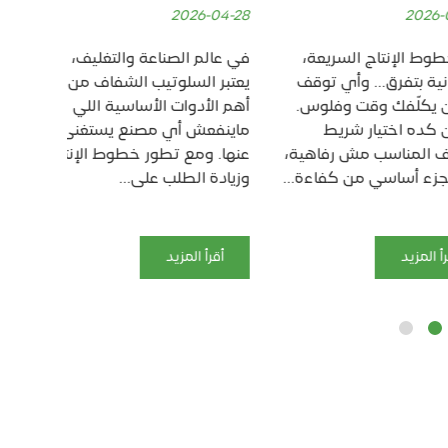
26-01-21
2026-04-28
نتاج السريعة،
في عالم الصناعة والتغليف،
تفرق… وأي توقف
يعتبر السلوتيب الشفاف من
تشغيل أ
فك وقت وفلوس.
أهم الأدوات الأساسية اللي
بيئات ال
اختيار شريط
ماينفعش أي مصنع يستغنى
الاستمرا
مناسب مش رفاهية،
عنها. ومع تطور خطوط الإنتاج
عاملين أ
ساسي من كفاءة...
وزيادة الطلب على...
بطول 600 متر صُمم خصيصًا...
د
أقرأ المزيد
أقرأ ا