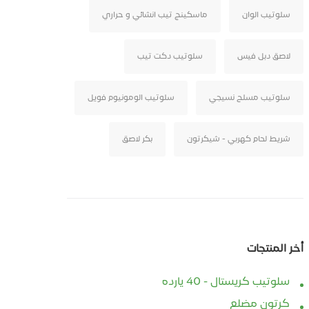
سلوتيب الوان
ماسكينج تيب انشائي و حراري
لاصق دبل فيس
سلوتيب دكت تيب
سلوتيب مسلح نسيجي
سلوتيب الومونيوم فويل
شريط لحام كهربي - شيكرتون
بكر لاصق
أخر المنتجات
سلوتيب 600 متر – شريط
سلوتيب 600 متر – شريط
ناعي لخطوط الإنتاج
تغليف صناعي لخطوط الإنتاج
أقصى
سلوتيب كريستال - 40 يارده
ات
والماكينات
الثقي
كرتون مضلع