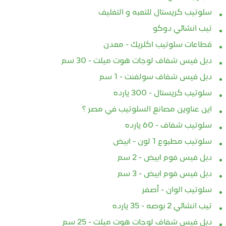
6-23
2026-01-05
20
سلوتيب كريستال للتعبه و التغليف
تيب انشائي دوكو
🏭 سلوتيب 600 متر – كفاءة
🏭 سلوتيب 600 متر – أقصى
في ع
على وتكلفة أقل في
كفاءة لتغليف خطوط الإنتاج
الثقي
قطاعات سلوتيب اكلريك - معدن
عمل الصناعية،
في بيئات العمل التي تعتمد
اللا
دبل فيس شفاف لوجات هوت ميلت - 30 سم
رية وسرعة التنفيذ
على السرعة والاستمرارية،
قوة ا
دبل فيس شفاف سولفنت - 1 سم
ساسيين. السلوتيب
اختيار شريط التغليف المناسب
أثناء
عنصر أساسي لنجاح...
السلوت
سلوتيب كريستال - 300 يارده
اين عناوين مصانع السلوتيب في مصر ؟
سلوتيب شفاف - 60 يارده
لمزيد
أقرأ المزيد
أ
سلوتيب مطبوع 1 لون - ابيض
دبل فيس فوم ابيض - 2 سم
دبل فيس فوم ابيض - 3 سم
سلوتيب الوان - أصفر
تيب انشائي 2 بوصه - 35 يارده
دبل فيس شفاف لوجات هوت ميلت - 25 سم