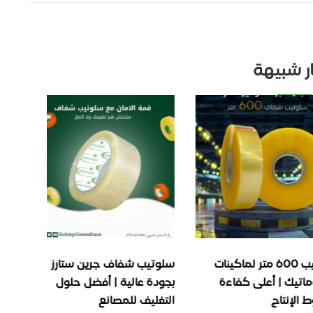
ار شبيهة
سلوتيب 600 متر لماكينات
سلوتيب شفاف جرين ستارز
 | أعلى كفاءة
بجودة عالية | أفضل حلول
تغليف ص
اج
التغليف للمصانع
والماكين