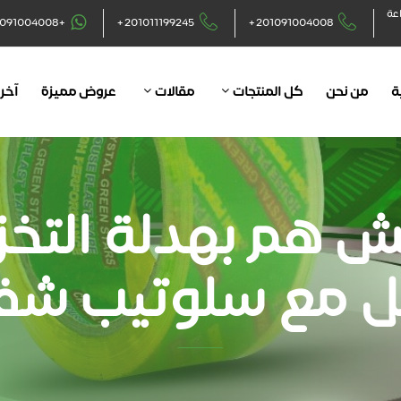
اعة
+201091004008
+201011199245
+201091004008
ة
من نحن
كل المنتجات
مقالات
عروض مميزة
آخر 
 هم بهدلة التخزي
قل مع سلوتيب شف