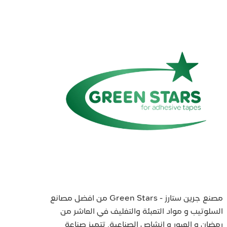
مصنع جرين ستارز - Green Stars من افضل مصانع
السلوتيب و مواد التعبئة والتغليف في العاشر من
رمضان و العبور و انشاص الصناعية. تتميز صناعة