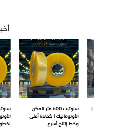
أخب
سلوتيب شفاف 65 ميكرون |
سلوتيب 600 متر للمكن
 للتغليف
الأوتوماتيك | كفاءة أعلى
الأوتوماتيك
وخط إنتاج أسرع
لخطوط الإنت