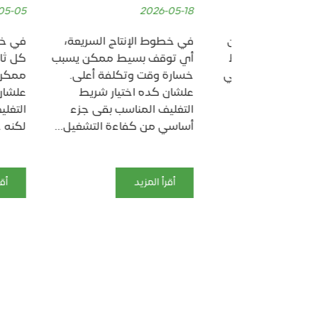
2026-05-05
2026-05-18
غليف والشحن
في خطوط الإنتاج السريعة،
في خطوط الإ
ر سمك الشريط
أي توقف بسيط ممكن يسبب
كل ثانية ب
بشكل كبير في
خسارة وقت وتكلفة أعلى.
ممكن يكلّ
ية المنتجات
علشان كده اختيار شريط
علشان كده 
ا بيظهر
التغليف المناسب بقى جزء
التغليف ال
6...
أساسي من كفاءة التشغيل...
لكنه جزء أ
أقرأ المزيد
أقرأ المزي