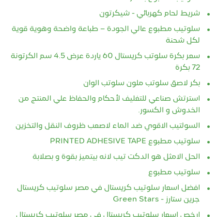
شريط لحام كهربائي - شيكرتون
سلوتيب مطبوع عالي الجودة – طباعة واضحة وهوية قوية
لكل شحنة
سعر بكرة سلوتب كريستال 60 ياردة عرض 4.5 سم الكرتونة
72 بكرة
بكر لاصق سلوتب ملون سلوتب الوان
استرتش صناعي للتغليف لأحكام والحفاظ علي المنتج من
الخدوش و الكسور.
السولتيب الاقوي ضد الماء لاصعب ظروف النقل والتخزين
سلوتيب مطبوع PRINTED ADHESIVE TAPE
الحل الامثل هو الدكت تيب لانه بيتميز بقوة و بصلابة
سلوتيب مطبوع
افضل اسعار سلوتيب كريستال في مصر سلوتيب كريستال
جرين ستارز - Green Stars
ارخص اسعار سلوتيب كريستال في مصر سلوتيب كريستال