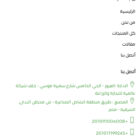
الرئيسية
من نحن
كل المنتجات
مقالات
أتصل بنا
أتصل بنا
الادارة :العبور - الحي الخامس شارع سميرة موسي - خلف شركة
عالمية للتجارة والزراعة
المصنع : طريق منطقة انشاص الصناعية - ش محطن الندى,
الشرقية - مصر
+201091004008
+201011199245