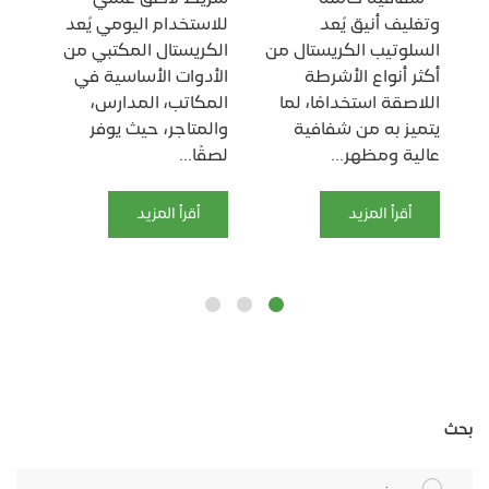
أحد
وتغليف أنيق يُعد
للاستخدام اليومي يُعد
الل
السلوتيب الكريستال من
الكريستال المكتبي من
في
أكثر أنواع الأشرطة
الأدوات الأساسية في
سو
اللاصقة استخدامًا، لما
المكاتب، المدارس،
الم
ف
يتميز به من شفافية
والمتاجر، حيث يوفر
يتم
.
عالية ومظهر...
لصقًا...
أقرأ المزيد
أقرأ المزيد
بحث