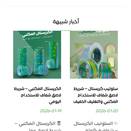
أخبار شبيهة
سلوتيب كريستال – شريط
الكريستال المكتبي – شريط
الس
لاصق شفاف للاستخدام
لاصق شفاف للاستخدام
شفا
المكتبي والتغليف الخفيف
اليومي
للا
وال
2026-01-19
2026-01-20
-30
✨ السلوتيب الكريستال
🧾 الكريستال المكتبي –
ال
– شفافية كاملة
شريط لاصق عملي