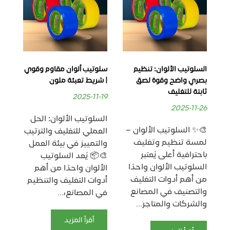
السلوتيب الألوان: تنظيم
سلوتيب ألوان مقاوم وقوي
الس
يف
بصري واضح وقوة لصق
| شريط تعبئة ملون
وتغ
ثابتة للتغليف
مت
2025-11-19
25
2025-11-26
السلوتيب الألوان: الحل
🎨✨ السلوتيب الألوان –
ما 
العملي للتغليف والترتيب
لمسة تنظيم وتغليف
الس
والتمييز في بيئة العمل
باحترافية أعلى يُعتبر
شر
🎨📦 يُعد السلوتيب
السلوتيب الألوان واحدًا
خام
الألوان واحدًا من أهم
من أهم أدوات التغليف
بتع
أدوات التغليف والتنظيم
والتصنيف في المصانع
واس
في المصانع،...
والشركات والمتاجر...
الا
الت
أقرأ المزيد