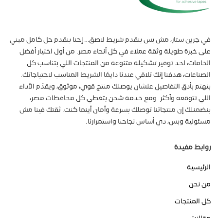
في جرين ستار، مش بس بنقدم شريط لاصق… إحنا بنقدم حل كامل مبني
على خبرة طويلة وثقة عملاء في كل أنحاء مصر. من أول اختيار أفضل
الخامات، لحد توفير تشكيلة متنوعة من المنتجات اللي بتناسب كل
الصناعات، هدفنا إنك تلاقي عندنا دايمًا الشريط المناسب لاحتياجاتك.
بنهتم بأدق التفاصيل علشان يوصلك منتج قوي، موثوق، ويقدّم الأداء
اللي تتوقعه وأكثر. ومع خدمة شحن بتغطي كل محافظات مصر،
بنضمنلك إن منتجاتنا توصلك بسرعة وأمان أينما كنت. ثقتك فينا مش
مسئولية وبس، دي أساس نجاحنا واستمرارنا.
روابط مفيدة
الرئيسية
من نحن
كل المنتجات
مقالات