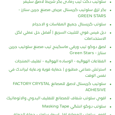
بكر لزق سلوتيب كريستال عريض مصنع جرين ستارز -
GREEN STARS
سلوتب كريستال جميع المقاسات و الاحجام
دبل فيس قوي للتثبيت السريع | أفضل حل عملي لكل
الاستخدامات
لصق دوكو تيب ورقي ماسكينج تيب مصنع سلوتيب جرين
ستارز - Green Stars
الفقاعات الهوائيه - الوساده الهوائيه - تغليف المنتجات
استرتش صناعي مطبوع | حماية قوية ودعاية لبراندك في
نفس الوقت
سلوتيب كريستال لاصق للمصانع FACTORY CRYSTAL
ADHESIVE
اقوي سلوتب شفاف للمصانع للتغليف اليدوي والاتوماتيك
سلوتب دوكو انشائي Masking Tape
اقوي سلوتب للمصانع اقل اسعار سلوتب جملة الجملة