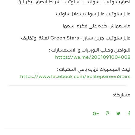
لصق سلوتيب - سولتيب - سلوتب - شريط لاصق - بكر لزق
عايز سلوتيب عايز سولتيب عايز سلوتب
ماسمهاش كده على فكره اسمها
عايز سلوتيب جرين ستارز - Green Stars تعبئة_وتغليف
للتواصل وطلب الاوردرات و الاستفسارات :
https://wa.me/2001091004008
لينك الفيسبوك لرؤيه باقي المنتجات :
https://www.facebook.com/SolitepGreenStars
مشاركة: