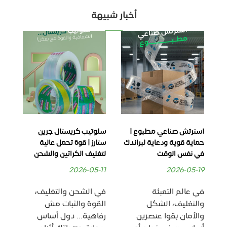
أخبار شبيهة
استرتش صناعي مطبوع |
سلوتيب كريستال جرين
كرا
حماية قوية ودعاية لبراندك
ستارز | قوة تحمل عالية
للب
في نفس الوقت
لتغليف الكراتين والشحن
بدو
06
2026-05-11
2026-05-19
في عالم التعبئة
في الشحن والتغليف،
في
والتغليف، الشكل
القوة والثبات مش
الا
والأمان بقوا عنصرين
رفاهية… دول أساس
أس