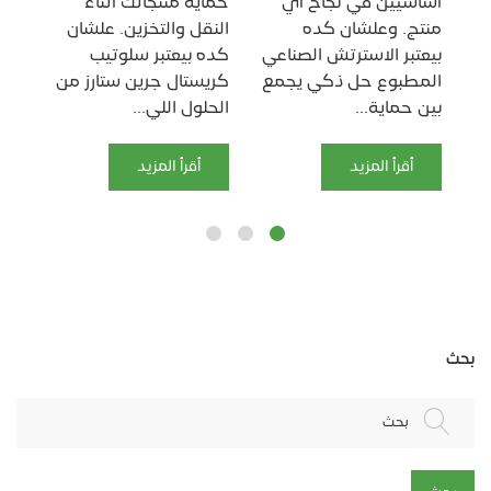
أساسيين في نجاح أي
حماية منتجاتك أثناء
ناج
منتج. وعلشان كده
النقل والتخزين. علشان
بقى
بيعتبر الاسترتش الصناعي
كده بيعتبر سلوتيب
مج
المطبوع حل ذكي يجمع
كريستال جرين ستارز من
بي
بين حماية...
الحلول اللي...
ومس
أقرأ المزيد
أقرأ المزيد
بحث
بحث