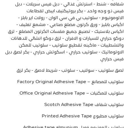
شفافه - شنط - استرتش غذائي - دبل فيس سريلات - دبل
فيس ذو وجه واحد - بكر بروتيكتيف ابيض لقطاعات
الالومونيوم - سلوتيب بي في سي الوان - رولات اير بابلز -
اكياس بابليز - ورق كرتون مضلع صناعي - مشمع تغليف -
اكياس بلاستيك - تصنيع جميع مقسات الكرتون المضلع - لزق
دوكو حراري للسيارات و الافران - لزق دوكو انشائي للدهانات
والتشطيبات - ماكينه تقطيع سلوتيب - سلوتيب للمكن
الاوتوماتيك - سلوتيب حراري - اسكوتش حراري - بكر لصق دبل
فيس حراري
لصق سلوتيب - سولتيب - سلوتب - شريط لاصق - بكر لزق
سلوتيب للمصانع – Factory Original Adhesive Tape
سلوتيب للمكتبات – Office Original Adhesive Tape
سلوتيب شفاف Scotch Adhesive Tape
سلوتيب مطبوع Printed Adhesive Tape
سلوتيب المونيوم فويل Adhesive tape almunium