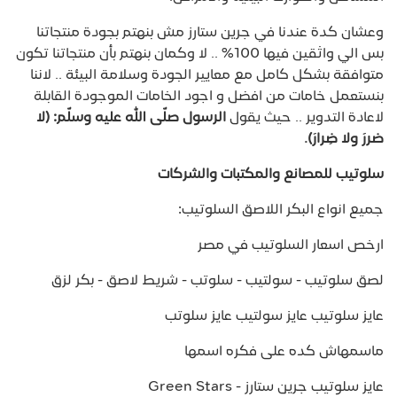
وعشان كدة عندنا في جرين ستارز مش بنهتم بجودة منتجاتنا
بس الي واثقين فيها 100% .. لا وكمان بنهتم بأن منتجاتنا تكون
متوافقة بشكل كامل مع معايير الجودة وسلامة البيئة .. لاننا
بنستعمل خامات من افضل و اجود الخامات الموجودة القابلة
لاعادة التدوير .. حيث يقول
الرسول صلّى الله عليه وسلّم: (لا
ضررَ ولا ضِرارَ).
سلوتيب للمصانع والمكتبات والشركات
جميع انواع البكر اللاصق السلوتيب:
ارخص اسعار السلوتيب في مصر
لصق سلوتيب - سولتيب - سلوتب - شريط لاصق - بكر لزق
عايز سلوتيب عايز سولتيب عايز سلوتب
ماسمهاش كده على فكره اسمها
عايز سلوتيب جرين ستارز - Green Stars