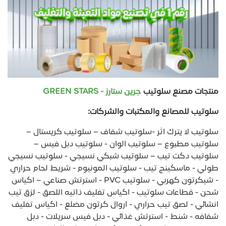
منتجات مصنع سلوتيب
جرين ستارز - GREEN STARS
سلوتيب للمصانع والمكتبات والشركات:
سلوتيب لا يترك اثر -سلوتيب شفاف – سلوتيب كريستال –
سلوتيب مطبوع – سلوتيب الوان - سلوتيب دبل فيس –
سلوتيب دكت تيب – سلوتيب شبكي نسيجي - سلوتيب نسيجي
طولي - ماسكينج تيب - سلوتيب المونيوم - شريط لحام حراري
- شيكرتون كهربي - سلوتيب PVC - استرتش صناعي – اكياس
شحن - قطاعات سلوتيب - اكياس تغليف ذاتيه اللصق - لزق تيب
انشائي - لصق تيب حراري - اروال كرتون مضلع - اكياس تغليف
شفافه - شنط - استرتش غذائي - دبل فيس سريلات - دبل