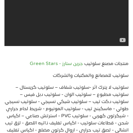
منتجات مصنع سلوتيب
جرين ستارز - Green Stars
سلوتيب للمصانع والمكتبات والشركات
سلوتيب لا يترك اثر -سلوتيب شفاف – سلوتيب كريستال –
سلوتيب مطبوع – سلوتيب الوان - سلوتيب دبل فيس –
سلوتيب دكت تيب – سلوتيب شبكي نسيجي - سلوتيب نسيجي
طولي - ماسكينج تيب - سلوتيب المونيوم - شريط لحام حراري
- شيكرتون كهربي - سلوتيب PVC - استرتش صناعي – اكياس
شحن - قطاعات سلوتيب - اكياس تغليف ذاتيه اللصق - لزق تيب
انشائي - لصق تيب حراري - اروال كرتون مضلع - اكياس تغليف