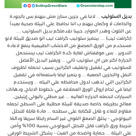
بديل السلوتيب
... لاننا في جرين ستارز مش بنهتم بس بالجودة
والخامات لا وكمان بنهتم ب اننا نحافظ علي البيئة صحية بعيداً
عن التلوث وهدر الموارد حبينا نقدملكم بديل السلوتيب ....
(كرافت تيب) .... بيتميز سلوتيب كرافت تيب انو صديق للبيئة لانو
مستخدم من الورق المصنع من الاخشاب الطبيعية ينفع لاعادة
التدوير .. بس موقفناش لغاية كدة الكرافت تيب بيستحمل
الحرارة اكتر من اي سلوتيب تاني ... ويعتبر البديل الأفضل
للسلوتيب في تقفيل وتغليف الكراتين بسبب تحمله لظروف
النقل والتخزين الصعبة ... و يتميز ايضا باستعماله في تقفيل
الكراتين التي تذهب لدول محافظه علي البيئه ... ويستخدم
ايضا في لحام اروال الورق العملاقه في خطوط الانتاج, ودهانات
السيارات لتحمله الحراره العاليه ... غير مطلي بالبولي إيثيلين..
معالج بطريقه خاصة صديقة للبيئة مطلية على السطح تجعله
مقاوم للماء و قابل للكتابة على سطحه ... مادة قابلة للتحلل
البيولوجي - يخلق الصمغ القوي غير السام رابطًا سريعًا ودائمًا.
شريط ورق كرافت قابل للتحلل البيولوجي بنسبة 100% وآمن
على البيئة ... حماية واضحة من العبث - يشكل الشريط الورقي