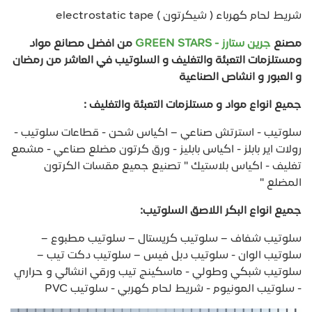
شريط لحام كهرباء ( شيكرتون ) electrostatic tape
مصنع
جرين ستارز - GREEN STARS
من افضل مصانع مواد
ومستلزمات التعبئة والتغليف و السلوتيب في العاشر من رمضان
و العبور و انشاص الصناعية
جميع انواع مواد و مستلزمات التعبئة والتغليف :
سلوتيب - استرتش صناعي – اكياس شحن - قطاعات سلوتيب -
رولات اير بابلز - اكياس بابليز - ورق كرتون مضلع صناعي - مشمع
تغليف - اكياس بلاستيك " تصنيع جميع مقسات الكرتون
المضلع "
جميع انواع البكر اللاصق السلوتيب:
سلوتيب شفاف – سلوتيب كريستال – سلوتيب مطبوع –
سلوتيب الوان - سلوتيب دبل فيس – سلوتيب دكت تيب –
سلوتيب شبكي وطولي - ماسكينج تيب ورقي انشائي و حراري
- سلوتيب المونيوم - شريط لحام كهربي - سلوتيب PVC