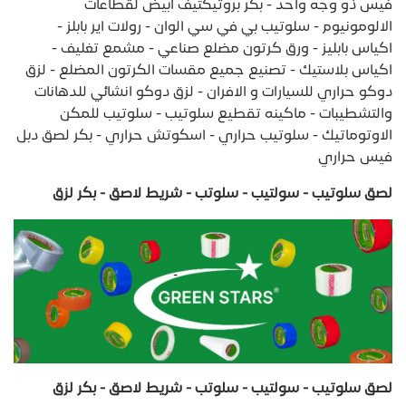
فيس ذو وجه واحد - بكر بروتيكتيف ابيض لقطاعات
الالومونيوم - سلوتيب بي في سي الوان - رولات اير بابلز -
اكياس بابليز - ورق كرتون مضلع صناعي - مشمع تغليف -
اكياس بلاستيك - تصنيع جميع مقسات الكرتون المضلع - لزق
دوكو حراري للسيارات و الافران - لزق دوكو انشائي للدهانات
والتشطيبات - ماكينه تقطيع سلوتيب - سلوتيب للمكن
الاوتوماتيك - سلوتيب حراري - اسكوتش حراري - بكر لصق دبل
فيس حراري
لصق سلوتيب - سولتيب - سلوتب - شريط لاصق - بكر لزق
لصق سلوتيب - سولتيب - سلوتب - شريط لاصق - بكر لزق