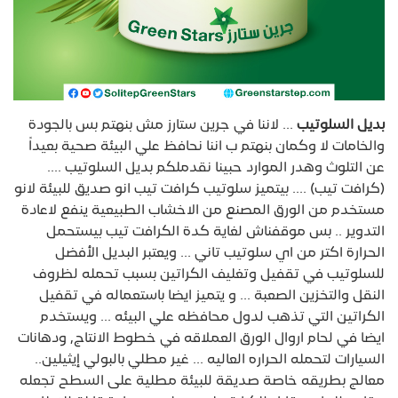
بديل السلوتيب
... لاننا في جرين ستارز مش بنهتم بس بالجودة
والخامات لا وكمان بنهتم ب اننا نحافظ علي البيئة صحية بعيداً
عن التلوث وهدر الموارد حبينا نقدملكم بديل السلوتيب ....
(كرافت تيب) .... بيتميز سلوتيب كرافت تيب انو صديق للبيئة لانو
مستخدم من الورق المصنع من الاخشاب الطبيعية ينفع لاعادة
التدوير .. بس موقفناش لغاية كدة الكرافت تيب بيستحمل
الحرارة اكتر من اي سلوتيب تاني ... ويعتبر البديل الأفضل
للسلوتيب في تقفيل وتغليف الكراتين بسبب تحمله لظروف
النقل والتخزين الصعبة ... و يتميز ايضا باستعماله في تقفيل
الكراتين التي تذهب لدول محافظه علي البيئه ... ويستخدم
ايضا في لحام اروال الورق العملاقه في خطوط الانتاج, ودهانات
السيارات لتحمله الحراره العاليه ... غير مطلي بالبولي إيثيلين..
معالج بطريقه خاصة صديقة للبيئة مطلية على السطح تجعله