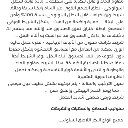
مقاوم للماء و قابل للكتابة على سطحه ... مادة قابلة للتحلل
البيولوجي - يخلق الصمغ القوي غير السام رابطًا سريعًا ودائمًا.
شريط ورق كرافت قابل للتحلل البيولوجي بنسبة 100% وآمن
على البيئة ... حماية واضحة من العبث - يشكل الشريط الورقي
المصمغ رابطة اختراق تمزق الصندوق عند إزالته، مما يسمح لك
باكتشاف ما إذا كان الصندوق قد تم العبث به أثناء النقل ...
شريط كرافت مقوى من الألياف الزجاجية - قدرة حمل عالية
الوزن تمكنه من التعامل مع الصناديق المحشوة بشكل مفرط
دون الخوف من تلف الصندوق أثناء النقل. يوفر الشريط أيضًا
دعمًا هيكليًا للصناديق الضعيفة. هذا الشريط مقاوم للماء
والرطوبة والندى والأشعة فوق البنفسجية ويمكنه تحمل
الظروف الجوية المتغيرة.
سهل التركيب والمتانة - يتم تركيبه بشكل نظيف دون فوضى
... مما يوفر الدعم الهيكلي وإغلاق معزز ...
شريط ورقي صمغي شديد التحمل
سلوتيب للمصانع والمكتبات والشركات
جميع انواع البكر اللاصق السلوتيب: