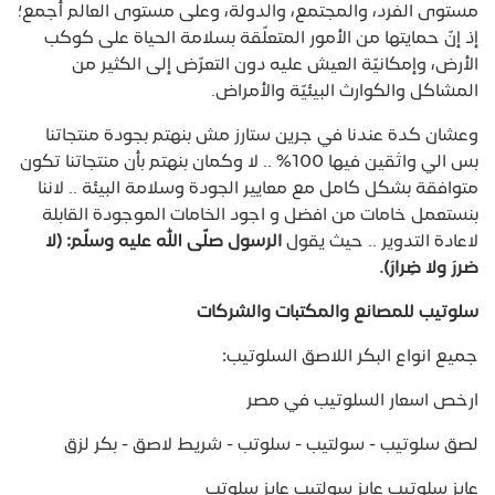
مستوى الفرد، والمجتمع، والدولة، وعلى مستوى العالم أجمع؛
إذ إنّ حمايتها من الأمور المتعلّقة بسلامة الحياة على كوكب
الأرض، وإمكانيّة العيش عليه دون التعرّض إلى الكثير من
المشاكل والكوارث البيئيّة والأمراض.
وعشان كدة عندنا في جرين ستارز مش بنهتم بجودة منتجاتنا
بس الي واثقين فيها 100% .. لا وكمان بنهتم بأن منتجاتنا تكون
متوافقة بشكل كامل مع معايير الجودة وسلامة البيئة .. لاننا
بنستعمل خامات من افضل و اجود الخامات الموجودة القابلة
لاعادة التدوير .. حيث يقول
الرسول صلّى الله عليه وسلّم: (لا
ضررَ ولا ضِرارَ).
سلوتيب للمصانع والمكتبات والشركات
جميع انواع البكر اللاصق السلوتيب:
ارخص اسعار السلوتيب في مصر
لصق سلوتيب - سولتيب - سلوتب - شريط لاصق - بكر لزق
عايز سلوتيب عايز سولتيب عايز سلوتب