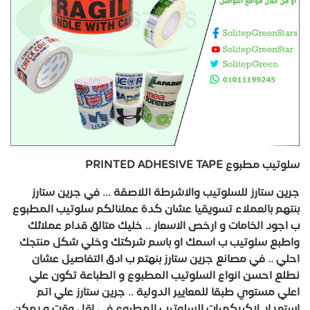
سلوتيب مطبوع PRINTED ADHESIVE TAPE
جرين ستارز للسلوتيب والاشرطة اللاصقة ... في جرين ستارز
بنتهم بالعملاء تسويقيا عشان كدة عملنالكم سلوتيب المطبوع
ب اجود الخامات و ارخص الاسعار .. خليك متالق قدام عملائك
واطبع سلوتيب ب اسمك او باسم شركتك وخلي شكل منتجك
احلي .. في مصانع جرين ستارز بنهتم ب ادق التفاصيل عشان
نطلع احسن انواع السلوتيب المطبوع و الطباعة تكون علي
اعلي مستوي طبقا للمعايير الدولية .. جرين ستارز علي اتم
استعداد لاكبركميات السلوتيب المطبوع في اقل وقت و يمكن