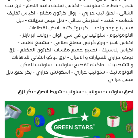
شحن - قطاعات سلوتيب - اكياس تغليف ذاتيه اللصق - لزق تيب
انشائي - لصق تيب حراري - اروال كرتون مضلع - اكياس تغليف
شفافه - شنط - استرتش غذائي - دبل فيس سريلات - دبل
فيس ذو وجه واحد - بكر بروتيكتيف ابيض لقطاعات
الالومونيوم - سلوتيب بي في سي الوان - رولات اير بابلز -
اكياس بابليز - ورق كرتون مضلع صناعي - مشمع تغليف -
اكياس بلاستيك - تصنيع جميع مقسات الكرتون المضلع - لزق
دوكو حراري للسيارات و الافران - لزق دوكو انشائي للدهانات
والتشطيبات - ماكينه تقطيع سلوتيب - سلوتيب للمكن
الاوتوماتيك - سلوتيب حراري - اسكوتش حراري - بكر لصق دبل
فيس حراري
لصق سلوتيب - سولتيب - سلوتب - شريط لاصق - بكر لزق