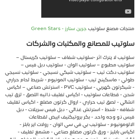
منتجات مصنع سلوتيب
جرين ستارز - Green Stars
سلوتيب للمصانع والمكتبات والشركات
سلوتيب لا يترك اثر -سلوتيب شفاف – سلوتيب كريستال –
سلوتيب مطبوع – سلوتيب الوان - سلوتيب دبل فيس –
سلوتيب دكت تيب – سلوتيب شبكي نسيجي - سلوتيب نسيجي
طولي - ماسكينج تيب - سلوتيب المونيوم - شريط لحام حراري
- شيكرتون كهربي - سلوتيب PVC - استرتش صناعي – اكياس
شحن - قطاعات سلوتيب - اكياس تغليف ذاتيه اللصق - لزق تيب
انشائي - لصق تيب حراري - اروال كرتون مضلع - اكياس تغليف
شفافه - شنط - استرتش غذائي - دبل فيس سريلات - دبل
فيس ذو وجه واحد - بكر بروتيكتيف ابيض لقطاعات
الالومونيوم - سلوتيب بي في سي الوان - رولات اير بابلز -
اكياس بابليز - ورق كرتون مضلع صناعي - مشمع تغليف -