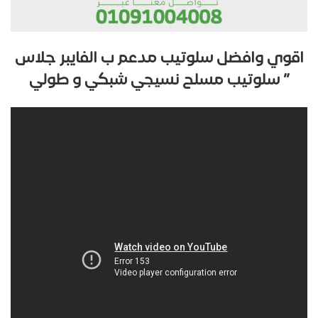
اقوي وافضل سلوتيب مدعم ب الفايبر جلاس
” سلوتيب مسلح نسيجي شبكي و طولي