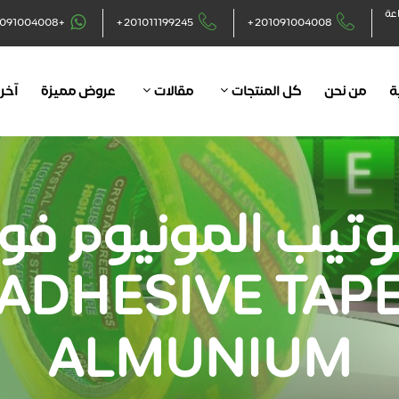
اعة
+201091004008
+201011199245
+201091004008
ة
من نحن
كل المنتجات
مقالات
عروض مميزة
آخر 
تيب المونيوم فو
ADHESIVE TAP
ALMUNIUM