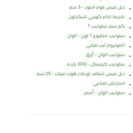
دبل فيس فوم اسود - 3 سم
ب الاقوي ضد الماء
افضل انواع السلوتيب المسلح
سلوت
شريط لحام كهربي شيكرتون
روف النقل والتخزين
النسيجي
السو
 مسلح شبكي
كم سعر سلوتيب ؟
9-07
2023-09-12
202
سلوتيب مطبوع 1 لون - الوان
افضل انواع السلوتيب المسلح
سلوت
المونيوم تيب فضي
النسيجي . بنقدملك اقوي
السو
ب الاقوي ضد الماء
وافضل سلوتيب مدعم ب
IVE
سلوتيب الوان - أزرق
روف النقل والتخزين
الفايبر جلاس ” سلوتيب مسلح
مسلح شبكي .
سلوتيب كريستال - 300 يارده
نسيجي شبكي و طولي ” .
سلوت
 مسلح شبكي
دبل فيس شفاف لوجات هوت ميلت - 25 سم
لاصق سلوتيب نسيجي قوي
في م
RETICULUM AD
شفاف...
ستارز.
استرتش صناعي
T . اوفر واجود بكر لزق
مسلح...
سلوتيب الوان - أحمر
أقرأ المزيد
أ
لمزيد