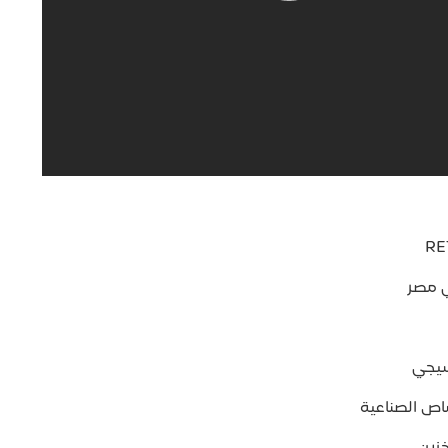
ي مصر
سيجي
اص الصناعية
زين