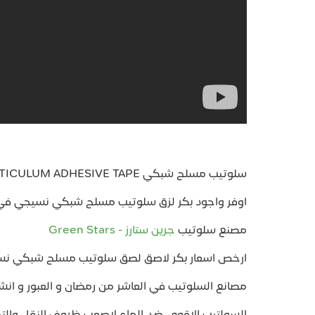
سلوتيب مسلح شبكي RETICULUM ADHESIVE TAPE
اوفر واجود بكر لزق سلوتيب مسلح شبكي نسيجي ف
مصنع سلوتيب
جرين ستارز - Green Stars
ارخص اسعار بكر لاصق لصق سلوتيب مسلح شبكي ن
مصانع السلوتيب في العاشر من رمضان و العبور و انش
السولتيب الاقوي ضد الماء لاصعب ظروف النقل والتخ