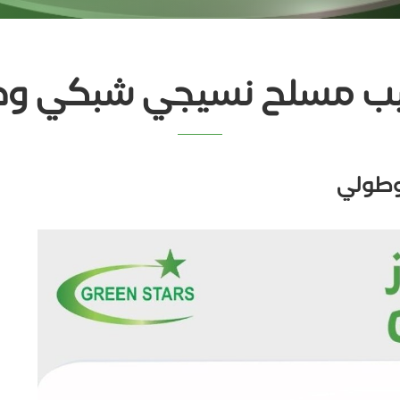
ب مسلح نسيجي شبكي و
وطولي