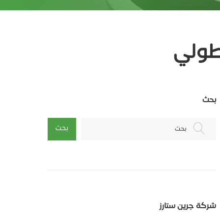
طولي
بحث
بحث
بحث
شركة جرين ستارز