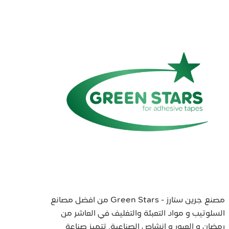
مصنع جرين ستارز - Green Stars من افضل مصانع
السلوتيب و مواد التعبئة والتغليف في العاشر من
رمضان و العبور و انشاص الصناعية. تتميز صناعة