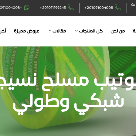
اعة
+201091004008
+201011199245
+201091004008
ة
من نحن
كل المنتجات
مقالات
عروض مميزة
آخر 
وتيب مسلح نسيج
شبكي وطولي