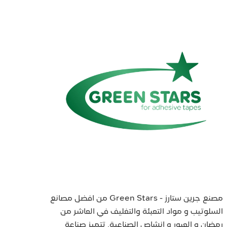
مصنع جرين ستارز - Green Stars من افضل مصانع
السلوتيب و مواد التعبئة والتغليف في العاشر من
رمضان و العبور و انشاص الصناعية. تتميز صناعة