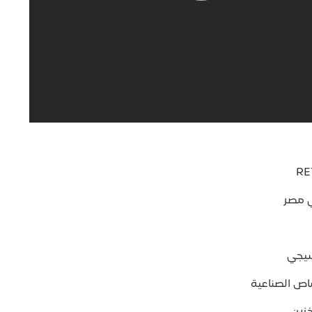
ي مصر
سيجي
اص الصناعية
زين