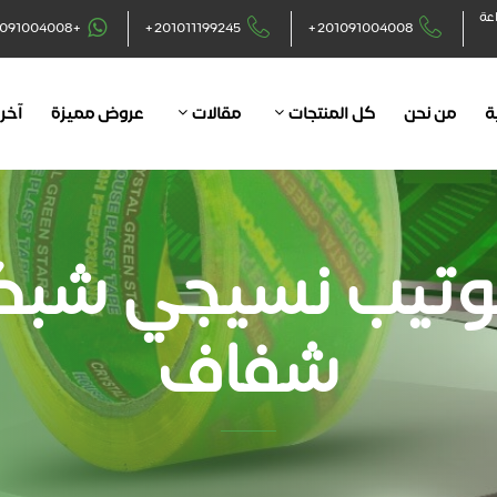
اعة
+201091004008
+201011199245
+201091004008
ة
من نحن
كل المنتجات
مقالات
عروض مميزة
آخر 
تيب نسيجي شب
شفاف