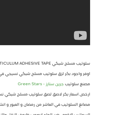
سلوتيب مسلح شبكي RETICULUM ADHESIVE TAPE
اوفر واجود بكر لزق سلوتيب مسلح شبكي نسيجي ف
مصنع سلوتيب
جرين ستارز - Green Stars
ارخص اسعار بكر لاصق لصق سلوتيب مسلح شبكي ن
مصانع السلوتيب في العاشر من رمضان و العبور و انش
السولتيب الاقوي ضد الماء لاصعب ظروف النقل والتخ