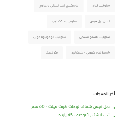
سلوتيب الوان
ماسكينج تيب انشائي و حراري
لاصق دبل فيس
سلوتيب دكت تيب
سلوتيب مسلح نسيجي
سلوتيب الومونيوم فويل
شريط لحام كهربي - شيكرتون
بكر لاصق
أخر المنتجات
دبل فيس شفاف لوجات هوت ميلت - 60 سم
تيب انشائي 1 بوصه - 45 يارده