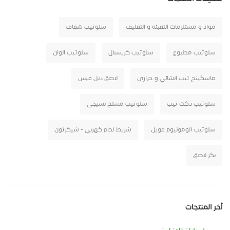
مواد و مستلزمات التعبئه و التغليف
سلوتيب شفاف
سلوتيب مطبوع
سلوتيب كريستال
سلوتيب الوان
ماسكينج تيب انشائي و حراري
لاصق دبل فيس
سلوتيب دكت تيب
سلوتيب مسلح نسيجي
سلوتيب الومونيوم فويل
شريط لحام كهربي - شيكرتون
بكر لاصق
أخر المنتجات
رول بابلز للتغليف