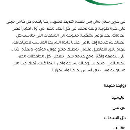
في جرين ستار، مش بس بنقدم شريط لاصق… إحنا بنقدم حل كامل مبني
على خبرة طويلة وثقة عملاء في كل أنحاء مصر. من أول اختيار أفضل
الخامات، لحد توفير تشكيلة متنوعة من المنتجات اللي بتناسب كل
الصناعات، هدفنا إنك تلاقي عندنا دايمًا الشريط المناسب لاحتياجاتك.
بنهتم بأدق التفاصيل علشان يوصلك منتج قوي، موثوق، ويقدّم الأداء
اللي تتوقعه وأكثر. ومع خدمة شحن بتغطي كل محافظات مصر،
بنضمنلك إن منتجاتنا توصلك بسرعة وأمان أينما كنت. ثقتك فينا مش
مسئولية وبس، دي أساس نجاحنا واستمرارنا.
روابط مفيدة
الرئيسية
من نحن
كل المنتجات
مقالات