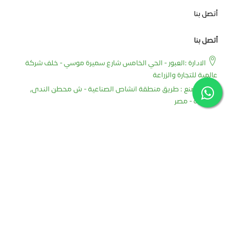
أتصل بنا
أتصل بنا
الادارة :العبور - الحي الخامس شارع سميرة موسي - خلف شركة
عالمية للتجارة والزراعة
المصنع : طريق منطقة انشاص الصناعية - ش محطن الندى,
الشرقية - مصر
+201091004008
+201011199245
+201091004008
info@greenstarstape.com
export@greenstarstape.com