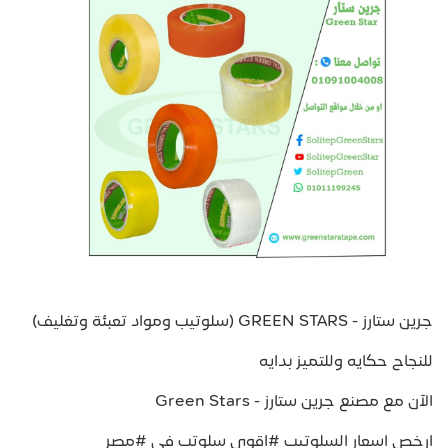
جرين ستارز - GREEN STARS (سلوتيب ومواد تعبئة وتغليف)
للنجاح حكايه وللتميز بدايه
الآن مع مصنع جرين ستارز - Green Stars
ارخص اسعار السلوتيب #اقوي سلوتب في #مصر