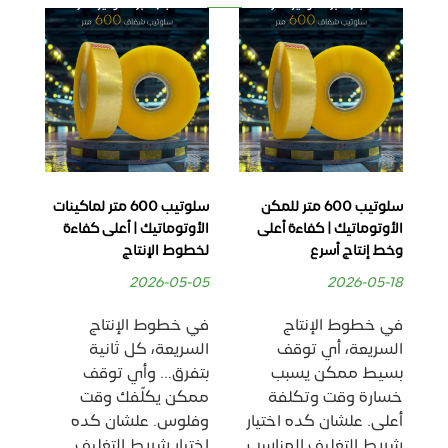
رون
سلوتيب 600 متر للمكن
سلوتيب 600 متر لماكينات
سلو
الأوتوماتيك | كفاءة أعلى
الأوتوماتيك | أعلى كفاءة
بجو
وخط إنتاج أسرع
لخطوط الإنتاج
الت
28
2026-05-05
2026-05-18
في خطوط الإنتاج
في خطوط الإنتاج
في 
السريعة، أي توقف
السريعة، كل ثانية
وال
بسيط ممكن يسبب
بتفرق… وأي توقف
ال
خسارة وقت وتكلفة
ممكن يكلّفك وقت
أهم
أعلى. علشان كده اختيار
وفلوس. علشان كده
ال
شريط التغليف المناسب
اختيار شريط التغليف
يس